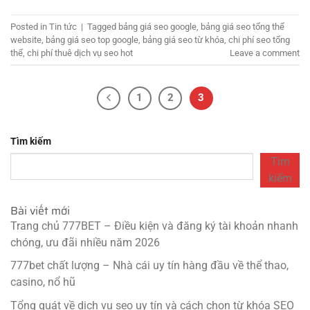
Posted in
Tin tức
|
Tagged
bảng giá seo google
,
bảng giá seo tổng thể
website
,
bảng giá seo top google
,
bảng giá seo từ khóa
,
chi phí seo tổng
thể
,
chi phí thuê dịch vụ seo hot
Leave a comment
1
2
3
Tìm kiếm
Tìm
kiếm
Bài viết mới
Trang chủ 777BET – Điều kiện và đăng ký tài khoản nhanh
chóng, ưu đãi nhiều năm 2026
777bet chất lượng – Nhà cái uy tín hàng đầu về thể thao,
casino, nổ hũ
Tổng quát về dịch vụ seo uy tín và cách chọn từ khóa SEO