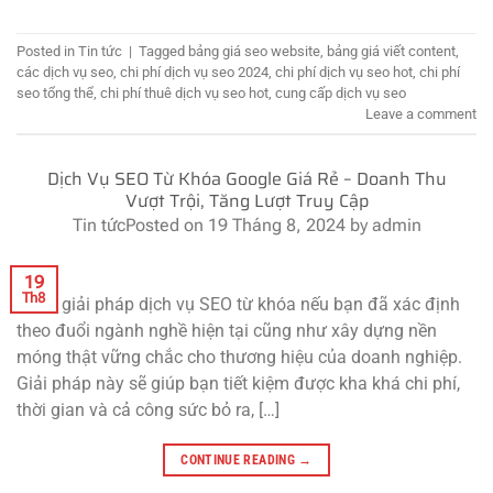
Posted in
Tin tức
|
Tagged
bảng giá seo website
,
bảng giá viết content
,
các dịch vụ seo
,
chi phí dịch vụ seo 2024
,
chi phí dịch vụ seo hot
,
chi phí
seo tổng thể
,
chi phí thuê dịch vụ seo hot
,
cung cấp dịch vụ seo
Leave a comment
Dịch Vụ SEO Từ Khóa Google Giá Rẻ – Doanh Thu
Vượt Trội, Tăng Lượt Truy Cập
Tin tức
Posted on
19 Tháng 8, 2024
by
admin
19
Th8
Chọn giải pháp dịch vụ SEO từ khóa nếu bạn đã xác định
theo đuổi ngành nghề hiện tại cũng như xây dựng nền
móng thật vững chắc cho thương hiệu của doanh nghiệp.
Giải pháp này sẽ giúp bạn tiết kiệm được kha khá chi phí,
thời gian và cả công sức bỏ ra, […]
CONTINUE READING
→