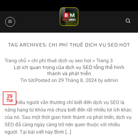
Skip
to
content
TAG ARCHIVES:
CHI PHÍ THUÊ DỊCH VỤ SEO HOT
Trang chủ
»
chi phí thuê dịch vụ seo hot
»
Trang 3
Lợi ích quan trọng của dịch vụ SEO tổng thể hình
thành và phát triển
Tin tức
Posted on
29 Tháng 8, 2024
by
admin
29
Th8
Rất nhiều người vẫn thường chỉ biết đến dịch vụ SEO là
nâng hạng từ khóa mà chưa biết đến rất nhiều lợi ích khác
của nó. Sau một thời gian hình thành và phát triển, dịch vụ
SEO đã càng ngày càng trở nên quen thuộc với nhiều
người. Tại bài viết này Bình […]