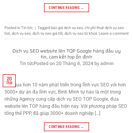
CONTINUE READING
→
Posted in
Tin tức
|
Tagged
báo giá dịch vụ seo
,
chi phí thuê dịch vụ seo
hot
,
dịch vụ seo
,
dịch vụ seo giá tốt
,
dịch vụ seo từ khoá
Leave a comment
Dịch vụ SEO website lên TOP Google hàng đầu uy
tín, cam kết top ổn định
Tin tức
Posted on
20 Tháng 8, 2024
by
admin
20
Th8
Trải qua hơn 10 năm phát triển trong lĩnh vực SEO với hơn
5000+ dự án đa lĩnh vực, Bình Minh tự hào là một trong
những Agency cung cấp dịch vụ SEO TOP Google, đưa
website lên TOP hàng đầu hiện nay. Với phương pháp SEO
tổng thể PPP, đã giúp 3000+ doanh nghiệp […]
CONTINUE READING
→