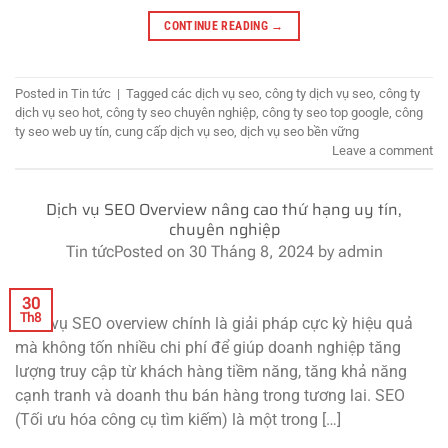
CONTINUE READING
→
Posted in
Tin tức
|
Tagged
các dịch vụ seo
,
công ty dịch vụ seo
,
công ty
dịch vụ seo hot
,
công ty seo chuyên nghiệp
,
công ty seo top google
,
công
ty seo web uy tín
,
cung cấp dịch vụ seo
,
dịch vụ seo bền vững
Leave a comment
Dịch vụ SEO Overview nâng cao thứ hạng uy tín,
chuyên nghiệp
Tin tức
Posted on
30 Tháng 8, 2024
by
admin
30
Th8
Dịch vụ SEO overview chính là giải pháp cực kỳ hiệu quả
mà không tốn nhiều chi phí để giúp doanh nghiệp tăng
lượng truy cập từ khách hàng tiềm năng, tăng khả năng
cạnh tranh và doanh thu bán hàng trong tương lai. SEO
(Tối ưu hóa công cụ tìm kiếm) là một trong […]