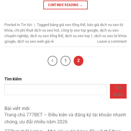
CONTINUE READING
→
Posted in
Tin tức
|
Tagged
bảng giá seo tổng thể
,
báo giá dịch vụ seo từ
khóa
,
chi phí thuê dịch vụ seo hot
,
công ty seo top google
,
dịch vụ seo
chuyên nghiệp
,
dịch vụ seo tổng thể
,
dịch vụ seo top 1
,
dịch vụ seo từ khóa
google
,
dịch vụ seo web giá rẻ
Leave a comment
1
2
Tìm kiếm
Tìm
kiếm
Bài viết mới
Trang chủ 777BET – Điều kiện và đăng ký tài khoản nhanh
chóng, ưu đãi nhiều năm 2026