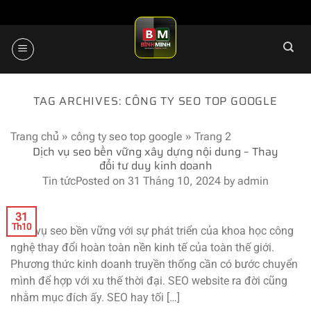
Skip
to
content
TAG ARCHIVES:
CÔNG TY SEO TOP GOOGLE
Trang chủ
»
công ty seo top google
»
Trang 2
Dịch vụ seo bền vững xây dựng nội dung – Thay
đổi tư duy kinh doanh
Tin tức
Posted on
31 Tháng 10, 2024
by
admin
31
Th10
Dịch vụ seo bền vững với sự phát triển của khoa học công
nghệ thay đổi hoàn toàn nền kinh tế của toàn thế giới.
Phương thức kinh doanh truyền thống cần có bước chuyển
mình để hợp với xu thế thời đại. SEO website ra đời cũng
nhằm mục đích ấy. SEO hay tối […]