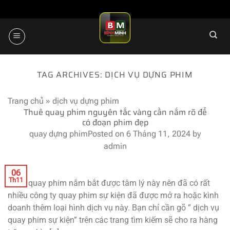
Skip
to
content
TAG ARCHIVES:
DỊCH VỤ DỰNG PHIM
Trang chủ
»
dịch vụ dựng phim
Thuê quay phim nguyên tắc vàng cần nắm rõ để
có đoạn phim đẹp
quay dựng phim
Posted on
6 Tháng 11, 2024
by
admin
06
Th11
Thuê quay phim nắm bắt được tâm lý này nên đã có rất
nhiều công ty quay phim sự kiện đã được mở ra hoặc kình
doanh thêm loại hình dịch vụ này. Bạn chỉ cần gõ ” dịch vụ
quay phim sự kiện” trên các trang tìm kiếm sẽ cho ra hàng