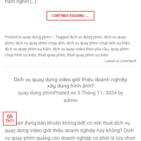
trăm nghìn […]
CONTINUE READING
→
Posted in
quay dựng phim
|
Tagged
dịch vụ dựng phim
,
dịch vụ quay
phim
,
dịch vụ quay phim chụp ảnh
,
dịch vụ quay phim chụp ảnh sự kiện
,
dịch vụ quay phim sự kiện
,
dịch vụ quay video theo yêu cầu
,
quay phim
chụp hình sự kiện
,
thuê quay phim
,
thuê quay phim sự kiện
Leave a comment
Dịch vụ quay dựng video giới thiệu doanh nghiệp
xây dựng hình ảnh?
quay dựng phim
Posted on
5 Tháng 11, 2024
by
admin
05
Th11
Nếu bạn đang băn khoăn không biết có nên thuê dịch vụ
quay dựng video giới thiệu doanh nghiệp hay không? Dịch
vụ quay phim quảng cáo doanh nghiệp có phải là lựa chọn