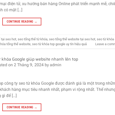
 mại điện tử, xu hướng bán hàng Online phát triển mạnh mẽ, ch
nh có mặt […]
CONTINUE READING
→
 tại seo hot
,
seo tổng thể từ khóa
,
seo tổng thể website tại seo hot
,
seo từ khóa 
khóa tổng thể website
,
seo từ khóa top google uy tín hiệu quả
Leave a com
ừ khóa Google giúp website nhanh lên top
sted on
2 Tháng 9, 2024
by
admin
Top công ty seo từ khóa Google được đánh giá là một trong nhữ
 khách hàng mục tiêu nhanh nhất, phạm vi rộng nhất. Thế nhưn
gì để […]
CONTINUE READING
→