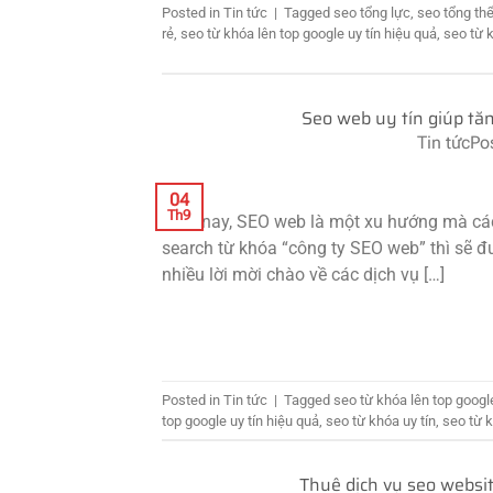
Posted in
Tin tức
|
Tagged
seo tổng lực
,
seo tổng thể
rẻ
,
seo từ khóa lên top google uy tín hiệu quả
,
seo từ 
Seo web uy tín giúp tăn
Tin tức
Po
04
Th9
Hiện nay, SEO web là một xu hướng mà các
search từ khóa “công ty SEO web” thì sẽ đư
nhiều lời mời chào về các dịch vụ […]
Posted in
Tin tức
|
Tagged
seo từ khóa lên top google
top google uy tín hiệu quả
,
seo từ khóa uy tín
,
seo từ 
Thuê dịch vụ seo websit