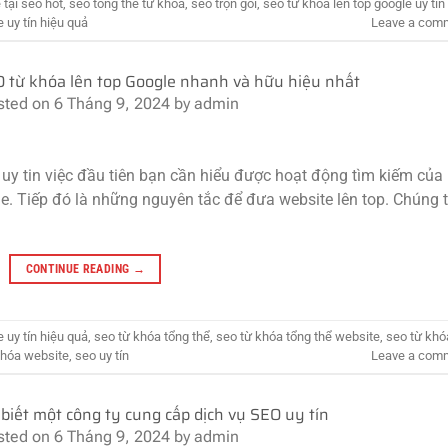
 tại seo hot
,
seo tổng thể từ khóa
,
seo trọn gói
,
seo từ khóa lên top google uy tín
 uy tín hiệu quả
Leave a com
 từ khóa lên top Google nhanh và hữu hiệu nhất
sted on
6 Tháng 9, 2024
by
admin
 uy tin việc đầu tiên bạn cần hiểu được hoạt động tìm kiếm của
e. Tiếp đó là những nguyên tắc để đưa website lên top. Chúng 
CONTINUE READING
→
 uy tín hiệu quả
,
seo từ khóa tổng thể
,
seo từ khóa tổng thể website
,
seo từ khó
khóa website
,
seo uy tín
Leave a com
biết một công ty cung cấp dịch vụ SEO uy tín
sted on
6 Tháng 9, 2024
by
admin