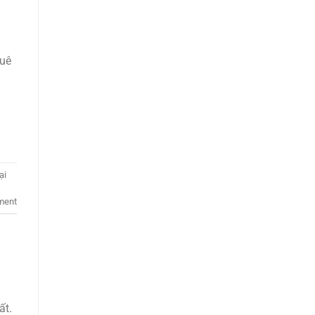
huê
ại
ment
ất.