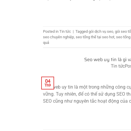
Posted in
Tin tức
|
Tagged
gói dịch vụ seo
,
gói seo t
seo chuyên nghiệp
,
seo tổng thể tại seo hot
,
seo tổng
quả
Seo web uy tin là gì 
Tin tức
Po
04
Th9
Seo web uy tin là một trong những công c
vững. Tuy nhiên, để có thể sử dụng SEO t
SEO cũng như nguyên tắc hoạt động của c