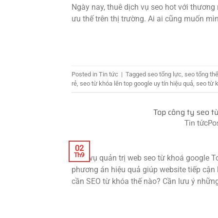
Ngày nay, thuê dịch vụ seo hot với thương
ưu thế trên thị trường. Ai ai cũng muốn mì
Posted in
Tin tức
|
Tagged
seo tổng lực
,
seo tổng thể
rẻ
,
seo từ khóa lên top google uy tín hiệu quả
,
seo từ 
Top công ty seo t
Tin tức
Po
02
Th9
Dịch vụ quản trị web seo từ khoá google 
phương án hiệu quả giúp website tiếp cận
cần SEO từ khóa thế nào? Cần lưu ý những 