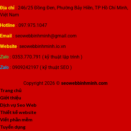
Địa chỉ
: 246/25 Đồng Đen, Phường Bảy Hiền, TP Hồ Chí Minh,
Việt Nam
Hotline
: 097.975.1047
Email
: seowebbinhminh@gmail.com
Website
: seowebbinhminh.io.vn
Zalo
: 0353.770.791 ( kỹ thuật lập trình )
Zalo
: 0909242197 ( kỹ thuật SEO )
Copyright 2026 ©
seowebbinhminh.com
Trang chủ
Giới thiệu
Dịch vụ Seo Web
Thiết kế website
Viết phần mềm
Tuyển dụng