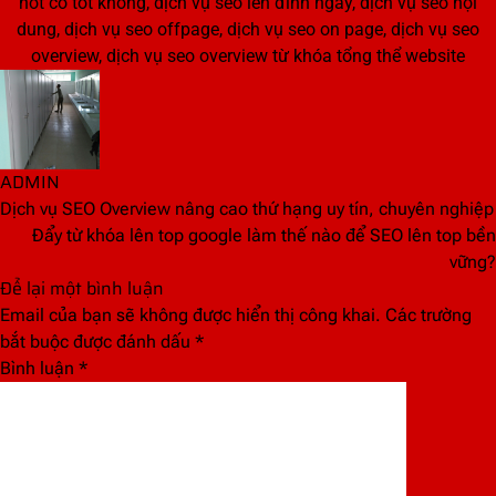
hot có tốt không
,
dịch vụ seo lên đỉnh ngay
,
dịch vụ seo nội
dung
,
dịch vụ seo offpage
,
dịch vụ seo on page
,
dịch vụ seo
overview
,
dịch vụ seo overview từ khóa tổng thể website
ADMIN
Dịch vụ SEO Overview nâng cao thứ hạng uy tín, chuyên nghiệp
Đẩy từ khóa lên top google làm thế nào để SEO lên top bền
vững?
Để lại một bình luận
Email của bạn sẽ không được hiển thị công khai.
Các trường
bắt buộc được đánh dấu
*
Bình luận
*