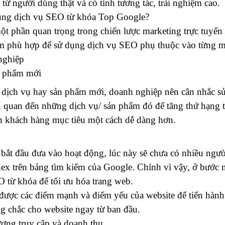
từ người dùng thật và có tính tương tác, trải nghiệm cao.
ụng dịch vụ SEO từ khóa Top Google?
t phần quan trọng trong chiến lược marketing trực tuyến
ểm phù hợp để sử dụng dịch vụ SEO phụ thuộc vào từng 
nghiệp
ản phẩm mới
c dịch vụ hay sản phẩm mới, doanh nghiệp nên cân nhắc s
 quan đến những dịch vụ/ sản phẩm đó để tăng thứ hạng 
ận khách hàng mục tiêu một cách dễ dàng hơn.
 bắt đầu đưa vào hoạt động, lúc này sẽ chưa có nhiều ngườ
dex trên bảng tìm kiếm của Google. Chính vì vậy, ở bước 
O từ khóa để tối ưu hóa trang web.
được các điểm mạnh và điểm yếu của website để tiến hành
g chắc cho website ngay từ ban đầu.
ợng truy cập và doanh thu