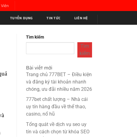
 Viên
TUYỂN DỤNG
TIN TỨC
LIÊN HỆ
Tìm kiếm
Tìm
kiếm
Bài viết mới
 quả
Trang chủ 777BET – Điều kiện
và đăng ký tài khoản nhanh
chóng, ưu đãi nhiều năm 2026
777bet chất lượng – Nhà cái
uy tín hàng đầu về thể thao,
casino, nổ hũ
và
Tổng quát về dịch vụ seo uy
tín và cách chọn từ khóa SEO
m