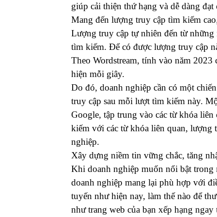
giúp cải thiện thứ hạng và dễ dàng đạt 
Mang đến lượng truy cập tìm kiếm cao,
Lượng truy cập tự nhiên đến từ những
tìm kiếm. Để có được lượng truy cập n
Theo Wordstream, tính vào năm 2023 c
hiện mỗi giây.
Do đó, doanh nghiệp cần có một chiến 
truy cập sau mỗi lượt tìm kiếm này. M
Google, tập trung vào các từ khóa liên
kiếm với các từ khóa liên quan, lượng t
nghiệp.
Xây dựng niềm tin vững chắc, tăng nh
Khi doanh nghiệp muốn nổi bật trong 
doanh nghiệp mang lại phù hợp với đi
tuyến như hiện nay, làm thế nào để th
như trang web của bạn xếp hạng ngay tr