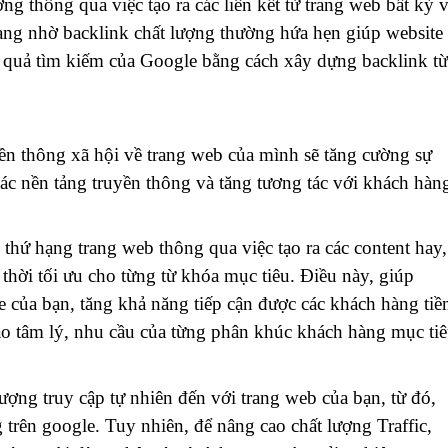
ng thông qua việc tạo ra các liên kết từ trang web bất kỳ 
ạng nhờ backlink chất lượng thường hứa hẹn giúp website
ết quả tìm kiếm của Google bằng cách xây dựng backlink từ
uyền thông xã hội về trang web của mình sẽ tăng cường sự
ác nền tảng truyền thông và tăng tương tác với khách hàn
 thứ hạng trang web thông qua việc tạo ra các content hay,
 thời tối ưu cho từng từ khóa mục tiêu. Điều này, giúp
e của bạn, tăng khả năng tiếp cận được các khách hàng ti
o tâm lý, nhu cầu của từng phân khúc khách hàng mục tiê
lượng truy cập tự nhiên đến với trang web của bạn, từ đó,
 trên google. Tuy nhiên, để nâng cao chất lượng Traffic,