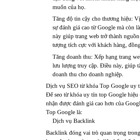
muốn của họ.
Tăng độ tin cậy cho thương hiệu: Vị
sự đánh giá cao từ Google mà còn là
này giúp trang web trở thành nguồn 
tượng tích cực với khách hàng, đồng
Tăng doanh thu: Xếp hạng trang web
lưu lượng truy cập. Điều này, giúp t
doanh thu cho doanh nghiệp.
Dịch vụ SEO từ khóa Top Google uy t
Để seo từ khóa uy tín top Google hiệu
nhận được đánh giá cao hơn của Google
Top Google là:
Dịch vụ Backlink
Backlink đóng vai trò quan trọng trong