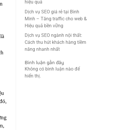
hiệu quả
ần
Dịch vụ SEO giá rẻ tại Bình
Minh – Tăng traffic cho web &
Hiệu quả bền vững
Dịch vụ SEO ngành nội thất:
là
Cách thu hút khách hàng tiềm
năng nhanh nhất
ch
Bình luận gần đây
Không có bình luận nào để
hiển thị.
ệu
đó,
ững
m,