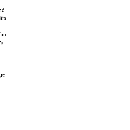
nó
iữa
tìm
ưu
ực