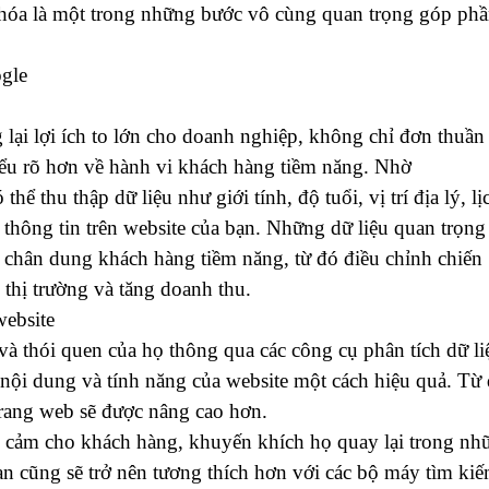
hóa là một trong những bước vô cùng quan trọng góp ph
ogle
lại lợi ích to lớn cho doanh nghiệp, không chỉ đơn thuần 
iểu rõ hơn về hành vi khách hàng tiềm năng. Nhờ
ể thu thập dữ liệu như giới tính, độ tuổi, vị trí địa lý, lị
 thông tin trên website của bạn. Những dữ liệu quan trọng
 chân dung khách hàng tiềm năng, từ đó điều chỉnh chiến
thị trường và tăng doanh thu.
website
và thói quen của họ thông qua các công cụ phân tích dữ li
 nội dung và tính năng của website một cách hiệu quả. Từ 
trang web sẽ được nâng cao hơn.
 cảm cho khách hàng, khuyến khích họ quay lại trong nh
bạn cũng sẽ trở nên tương thích hơn với các bộ máy tìm kiế