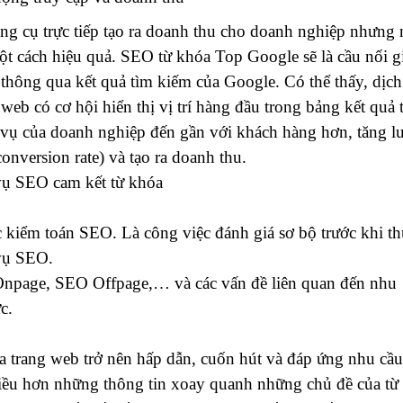
ng cụ trực tiếp tạo ra doanh thu cho doanh nghiệp nhưng 
 một cách hiệu quả. SEO từ khóa Top Google sẽ là cầu nối g
thông qua kết quả tìm kiếm của Google. Có thể thấy, dịch
eb có cơ hội hiển thị vị trí hàng đầu trong bảng kết quả 
 vụ của doanh nghiệp đến gần với khách hàng hơn, tăng l
conversion rate) và tạo ra doanh thu.
 vụ SEO cam kết từ khóa
 kiểm toán SEO. Là công việc đánh giá sơ bộ trước khi th
 vụ SEO.
 Onpage, SEO Offpage,… và các vấn đề liên quan đến nhu
c.
a trang web trở nên hấp dẫn, cuốn hút và đáp ứng nhu cầu
iều hơn những thông tin xoay quanh những chủ đề của từ