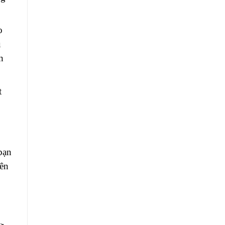
o
u
n
t
bạn
lên