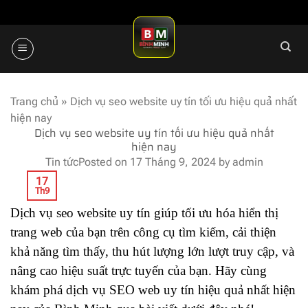
Skip
to
content
Trang chủ
»
Dịch vụ seo website uy tín tối ưu hiệu quả nhất
hiện nay
Dịch vụ seo website uy tín tối ưu hiệu quả nhất
hiện nay
Tin tức
Posted on
17 Tháng 9, 2024
by
admin
17
Th9
Dịch vụ seo website uy tín giúp tối ưu hóa hiển thị
trang web của bạn trên công cụ tìm kiếm, cải thiện
khả năng tìm thấy, thu hút lượng lớn lượt truy cập, và
nâng cao hiệu suất trực tuyến của bạn. Hãy cùng
khám phá
dịch vụ SEO web
uy tín hiệu quả nhất hiện