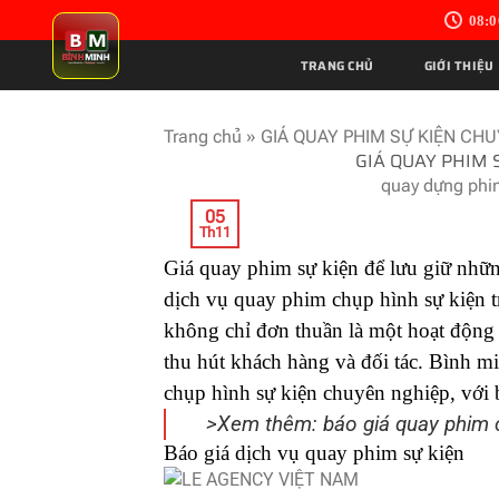
Skip
08:0
to
content
TRANG CHỦ
GIỚI THIỆU
Trang chủ
»
GIÁ QUAY PHIM SỰ KIỆN CH
GIÁ QUAY PHIM 
quay dựng phi
05
Th11
Giá quay phim sự kiện để lưu giữ nhữ
dịch vụ quay phim chụp hình sự kiện tr
không chỉ đơn thuần là một hoạt động 
thu hút khách hàng và đối tác. Bình m
chụp hình sự kiện chuyên nghiệp, với b
>Xem thêm:
báo giá quay phim 
Báo giá dịch vụ quay phim sự kiện