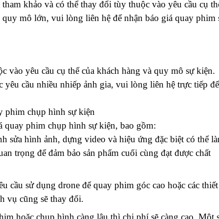
 tham khảo và có thể thay đổi tùy thuộc vào yêu cầu cụ th
ó quy mô lớn, vui lòng liên hệ để nhận báo giá quay phim 
uộc vào yêu cầu cụ thể của khách hàng và quy mô sự kiện.
 yêu cầu nhiều nhiếp ảnh gia, vui lòng liên hệ trực tiếp để
y phim chụp hình sự kiện
á quay phim chụp hình sự kiện, bao gồm:
h sửa hình ảnh, dựng video và hiệu ứng đặc biệt có thể l
quan trọng để đảm bảo sản phẩm cuối cùng đạt được chất
yêu cầu sử dụng drone để quay phim góc cao hoặc các thiết
h vụ cũng sẽ thay đổi.
him hoặc chụp hình càng lâu thì chi phí sẽ càng cao. Một 