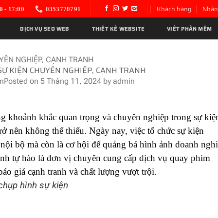
Khách hàng
Nhân
0 - 17:00
0353770791
DỊCH VỤ SEO WEB
THIẾT KẾ WEBSITE
VIẾT PHẦN MỀM
UYÊN NGHIỆP, CẠNH TRANH
SỰ KIỆN CHUYÊN NGHIỆP, CẠNH TRANH
m
Posted on
5 Tháng 11, 2024
by
admin
ng khoảnh khắc quan trọng và chuyên nghiệp trong sự kiệ
ở nên không thể thiếu. Ngày nay, việc tổ chức sự kiện
nội bộ mà còn là cơ hội để quảng bá hình ảnh doanh nghi
inh tự hào là đơn vị chuyên cung cấp dịch vụ quay phim
áo giá cạnh tranh và chất lượng vượt trội.
chụp hình sự kiện