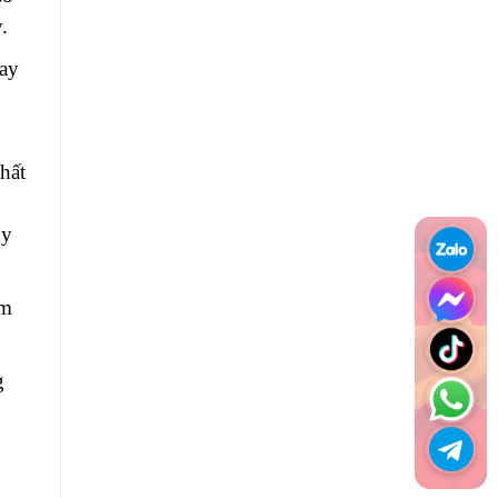
.
uay
hất
uy
im
g