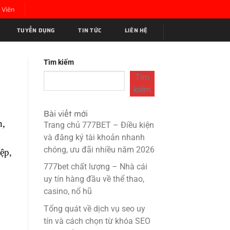
 Viên
TUYỂN DỤNG
TIN TỨC
LIÊN HỆ
Tìm kiếm
Tìm
kiếm
Bài viết mới
n,
Trang chủ 777BET – Điều kiện
và đăng ký tài khoản nhanh
chóng, ưu đãi nhiều năm 2026
ệp,
777bet chất lượng – Nhà cái
uy tín hàng đầu về thể thao,
casino, nổ hũ
Tổng quát về dịch vụ seo uy
tín và cách chọn từ khóa SEO