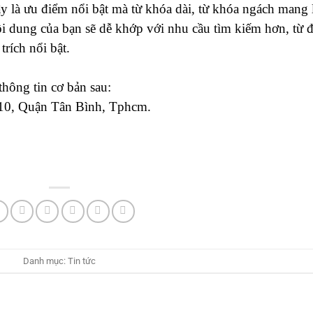
 là ưu điểm nổi bật mà từ khóa dài, từ khóa ngách mang l
ội dung của bạn sẽ dễ khớp với nhu cầu tìm kiếm hơn, từ 
rích nổi bật.
thông tin cơ bản sau:
 10, Quận Tân Bình, Tphcm.
Danh mục:
Tin tức