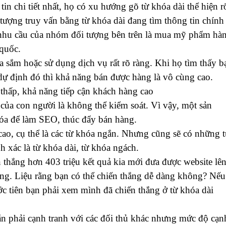
in chi tiết nhất, họ có xu hướng gõ từ khóa dài thể hiện r
 tượng truy vấn bằng từ khóa dài đang tìm thông tin chính
nhu cầu của nhóm đối tượng bên trên là mua mỹ phẩm hà
quốc.
 sắm hoặc sử dụng dịch vụ rất rõ ràng. Khi họ tìm thấy b
dự định đó thì khả năng bán được hàng là vô cùng cao.
 thấp, khả năng tiếp cận khách hàng cao
của con người là không thể kiểm soát. Vì vậy, một sản
hóa để làm SEO, thúc đẩy bán hàng.
 cao, cụ thể là các từ khóa ngắn. Nhưng cũng sẽ có những 
 xác là từ khóa dài, từ khóa ngách.
 thắng hơn 403 triệu kết quả kia mới đưa được website lê
àng. Liệu rằng bạn có thể chiến thắng dễ dàng không? Nếu
ớc tiên bạn phải xem mình đã chiến thắng ở từ khóa dài
n phải cạnh tranh với các đối thủ khác nhưng mức độ cạn