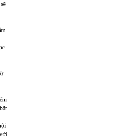
 sẽ
hẩm
ợc
.
từ
iếm
bật
nội
với