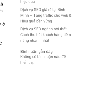
hiệu quả
nh
Dịch vụ SEO giá rẻ tại Bình
ên
Minh – Tăng traffic cho web &
Hiệu quả bền vững
y ở
Dịch vụ SEO ngành nội thất:
Cách thu hút khách hàng tiềm
năng nhanh nhất
ừ
Bình luận gần đây
Không có bình luận nào để
hiển thị.