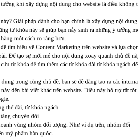
ý tưởng khi xây dựng nội dung cho website là điều không 
 này? Giải pháp dành cho bạn chính là xây dựng nội dung
hững từ khóa này sẽ giúp bạn nảy sinh ra những ý tưởng m
 hàng một cách rõ ràng hơn.
đề tìm hiểu về Content Marketing trên website và lựa chọn
t bài. Để tạo sự mới mẻ cho nội dung xoay quanh chủ đề nà
 cứu từ khóa để tìm thêm các từ khóa dài từ khóa ngách để
dung trong cùng chủ đề, bạn sẽ dễ dàng tạo ra các interna
t này đến bài viết khác trên website. Điều này hỗ trợ rất tốt
gle.
ng thể dài, từ khóa ngách
 tăng chuyển đổi
khoanh vùng nhóm đối tượng. Như ví dụ trên, nhóm đối
đến mỹ phẩm hàn quốc.