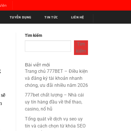
Viên
TUYỂN DỤNG
TIN TỨC
LIÊN HỆ
Tìm kiếm
Tìm
kiếm
Bài viết mới
g
Trang chủ 777BET – Điều kiện
và đăng ký tài khoản nhanh
chóng, ưu đãi nhiều năm 2026
 sẽ
777bet chất lượng – Nhà cái
uy tín hàng đầu về thể thao,
n
casino, nổ hũ
Tổng quát về dịch vụ seo uy
tín và cách chọn từ khóa SEO
g