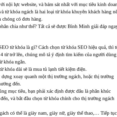
 nội lực website, và bám sát nhất với mục tiêu kinh doa
và từ khóa ngách là hai loại từ khóa khuyên khách hàng n
h chóng có đơn hàng.
ó phân chia như thế? Tất cả sẽ được Bình Minh giải đáp nga
SEO từ khóa
là gì? Cách chọn từ khóa SEO hiệu quả, thì t
 4 từ trở lên, chúng mô tả ý định tìm kiếm của người dùng
từ khóa ngắn.
từ khóa dài sẽ là mua tủ lạnh tiết kiệm điện.
 dựng xoay quanh một thị trường ngách, hoặc thị trường
hướng đến.
ng mục tiêu, bạn phải xác định được đâu là phân khúc
ến, và bắt đầu chọn từ khóa chính cho thị trường ngách
gách có thể là giày nam, giày nữ, giày thể thao,… Tiếp tục