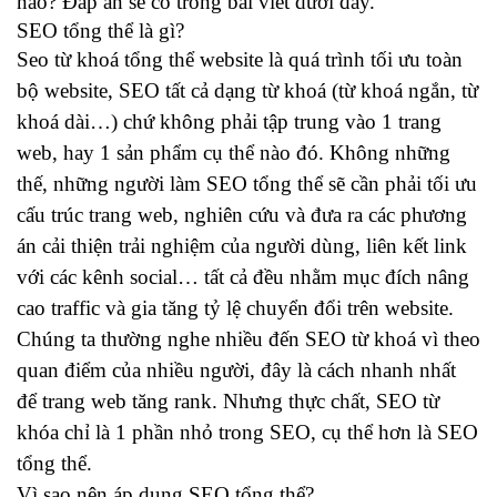
nào? Đáp án sẽ có trong bài viết dưới đây.
SEO tổng thể là gì?
Seo từ khoá tổng thể website là quá trình tối ưu toàn
bộ website, SEO tất cả dạng từ khoá (từ khoá ngắn, từ
khoá dài…) chứ không phải tập trung vào 1 trang
web, hay 1 sản phẩm cụ thể nào đó. Không những
thế, những người làm SEO tổng thể sẽ cần phải tối ưu
cấu trúc trang web, nghiên cứu và đưa ra các phương
án cải thiện trải nghiệm của người dùng, liên kết link
với các kênh social… tất cả đều nhằm mục đích nâng
cao traffic và gia tăng tỷ lệ chuyển đổi trên website.
C
húng ta thường nghe nhiều đến
SEO từ khoá
vì theo
quan điểm của nhiều người, đây là cách nhanh nhất
để trang web tăng rank. Nhưng thực chất, SEO từ
khóa chỉ là 1 phần nhỏ trong SEO, cụ thể hơn là SEO
tổng thể.
Vì sao nên áp dụng SEO tổng thể?