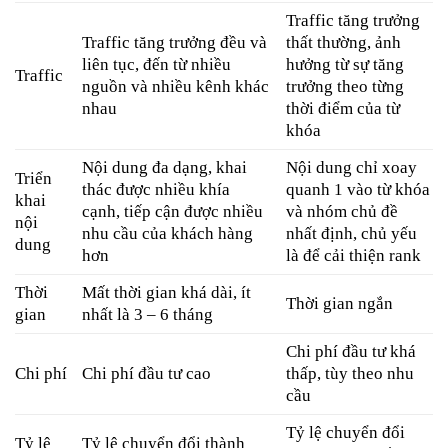
Traffic tăng trưởng
Traffic tăng trưởng đều và
thất thường, ảnh
liên tục, đến từ nhiều
hưởng từ sự tăng
Traffic
nguồn và nhiều kênh khác
trưởng theo từng
nhau
thời điểm của từ
khóa
Nội dung đa dạng, khai
Nội dung chỉ xoay
Triển
thác được nhiều khía
quanh 1 vào từ khóa
khai
cạnh, tiếp cận được nhiều
và nhóm chủ đề
nội
nhu cầu của khách hàng
nhất định, chủ yếu
dung
hơn
là để cải thiện rank
Thời
Mất thời gian khá dài, ít
Thời gian ngắn
gian
nhất là 3 – 6 tháng
Chi phí đầu tư khá
Chi phí
Chi phí đầu tư cao
thấp, tùy theo nhu
cầu
Tỷ lệ chuyển đổi
Tỷ lệ
Tỷ lệ chuyển đổi thành