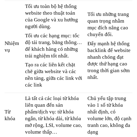
Tối ưu toàn bộ hệ thống
website theo thuật toán
Tối ưu những trang
của Google và xu hướng
quan trọng nhằm
người dùng.
mục đích nâng cao
chuyển đổi.
Tối ưu các hạng mục: tốc
độ tải trang, băng thông…
Nhiệm
Đẩy mạnh hệ thống
để khách hàng có những
vụ
backlink để website
trải nghiệm tốt nhất.
nhanh chóng đạt
được thứ hạng cao
Tạo ra các liên kết chặt
trong thời gian sớm
chẽ giữa website và các
nhất.
nền tảng, giữa các link với
các link
Là tất cả các loại từ khóa
Chủ yếu tập trung
liên quan đến sản
vào 1 số từ khóa
Từ
phẩm/dịch vụ: từ khóa
nhất định, có
khóa
ngắn, từ khóa dài, từ khóa
volume lớn, độ cạnh
mở rộng, LSI, volume cao,
tranh cao, không đa
volume thấp…
dạng