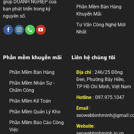
giúp DOANH NGHIỆP của
Phần Mềm Bán Hàng
bạn phát triển trong kỷ
Khuyến Mãi
nguyên số.
Tư Vấn Công Nghệ Mới
Nhất
Phần mềm khuyến mãi
Liên hệ chúng tôi
Phần Mềm Bán Hàng
Địa chỉ
: 246/25 Đồng
Đen, Phường Bảy Hiền,
Phần Mềm Nhân Sự -
TP Hồ Chí Minh, Việt Nam
Chấm Công
Hotline
: 097.975.1047
Phần Mềm Kế Toán
Email
:
Phần Mềm Quản Lý Kho
seowebbinhminh@gmail.c
Phần Mềm Báo Cáo Công
Website
:
Việc
seowebbinhminh.io.vn