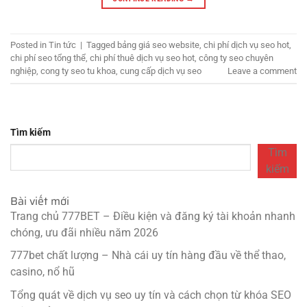
Posted in
Tin tức
|
Tagged
bảng giá seo website
,
chi phí dịch vụ seo hot
,
chi phí seo tổng thể
,
chi phí thuê dịch vụ seo hot
,
công ty seo chuyên
nghiệp
,
cong ty seo tu khoa
,
cung cấp dịch vụ seo
Leave a comment
Tìm kiếm
Tìm
kiếm
Bài viết mới
Trang chủ 777BET – Điều kiện và đăng ký tài khoản nhanh
chóng, ưu đãi nhiều năm 2026
777bet chất lượng – Nhà cái uy tín hàng đầu về thể thao,
casino, nổ hũ
Tổng quát về dịch vụ seo uy tín và cách chọn từ khóa SEO