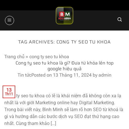
Skip
to
content
TAG ARCHIVES:
CONG TY SEO TU KHOA
Trang chủ
»
cong ty seo tu khoa
Cong ty seo tu khoa là gì? Đưa từ khóa lên top
google hiệu quả
Tin tức
Posted on
13 Tháng 11, 2024
by
admin
13
Th11
Cong ty seo tu khoa có lẽ là khái niệm đã không còn xa lạ
nhất là với giới Marketing online hay Digital Marketing.
Trong bài viết này, Bình Minh sẽ làm rõ hơn SEO từ khoá là
gì và hướng dẫn các bước dịch vụ SEO đạt thứ hạng cao
nhất. Cùng tham khảo […]