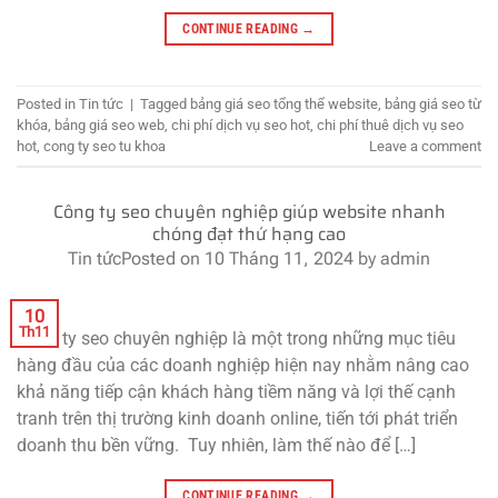
CONTINUE READING
→
Posted in
Tin tức
|
Tagged
bảng giá seo tổng thể website
,
bảng giá seo từ
khóa
,
bảng giá seo web
,
chi phí dịch vụ seo hot
,
chi phí thuê dịch vụ seo
hot
,
cong ty seo tu khoa
Leave a comment
Công ty seo chuyên nghiệp giúp website nhanh
chóng đạt thứ hạng cao
Tin tức
Posted on
10 Tháng 11, 2024
by
admin
10
Th11
Công ty seo chuyên nghiệp là một trong những mục tiêu
hàng đầu của các doanh nghiệp hiện nay nhằm nâng cao
khả năng tiếp cận khách hàng tiềm năng và lợi thế cạnh
tranh trên thị trường kinh doanh online, tiến tới phát triển
doanh thu bền vững. Tuy nhiên, làm thế nào để […]
CONTINUE READING
→