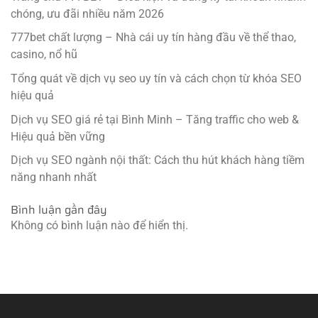
chóng, ưu đãi nhiều năm 2026
777bet chất lượng – Nhà cái uy tín hàng đầu về thể thao,
casino, nổ hũ
Tổng quát về dịch vụ seo uy tín và cách chọn từ khóa SEO
hiệu quả
Dịch vụ SEO giá rẻ tại Bình Minh – Tăng traffic cho web &
Hiệu quả bền vững
Dịch vụ SEO ngành nội thất: Cách thu hút khách hàng tiềm
năng nhanh nhất
Bình luận gần đây
Không có bình luận nào để hiển thị.