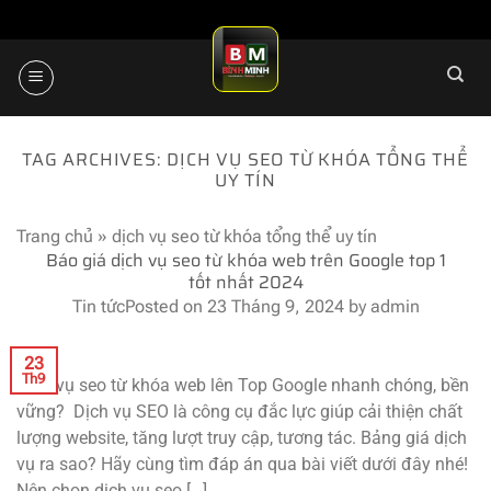
Skip
to
content
TAG ARCHIVES:
DỊCH VỤ SEO TỪ KHÓA TỔNG THỂ
UY TÍN
Trang chủ
»
dịch vụ seo từ khóa tổng thể uy tín
Báo giá dịch vụ seo từ khóa web trên Google top 1
tốt nhất 2024
Tin tức
Posted on
23 Tháng 9, 2024
by
admin
23
Th9
Dịch vụ seo từ khóa web lên Top Google nhanh chóng, bền
vững? Dịch vụ SEO là công cụ đắc lực giúp cải thiện chất
lượng website, tăng lượt truy cập, tương tác. Bảng giá dịch
vụ ra sao? Hãy cùng tìm đáp án qua bài viết dưới đây nhé!
Nên chọn dịch vụ seo […]