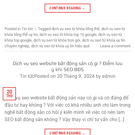
CONTINUE READING
→
Posted in
Tin tức
|
Tagged
dịch vụ seo từ khóa tổng thể
,
dịch vụ seo từ
khóa tổng thể uy tín
,
dịch vụ seo từ khóa top 10 google
,
dịch vụ seo từ
khóa top google
,
dịch vụ seo từ khóa trọn gói
,
dịch vụ seo từ khóa uy tín
chuyên nghiệp
,
dịch vụ seo từ khóa uy tín hiệu quả
Leave a comment
Dịch vụ seo website bất động sản có gì ? Điểm lưu
ý khi SEO BĐS
Tin tức
Posted on
20 Tháng 9, 2024
by
admin
20
Th9
Dịch vụ seo website bất động sản này có gì và có đáng để
đầu tư hay không ? Với việc có khá nhiều anh chị làm trong
nghề bất động sản có hỏi ý kiến mình về việc có nên làm
SEO bất động sản không ? Vậy thay vì chỉ tư vấn cho […]
CONTINUE READING
→