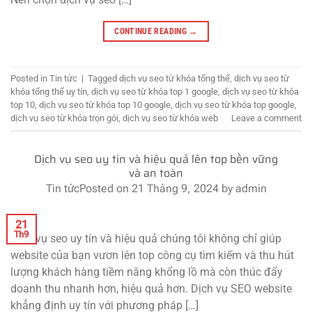
CONTINUE READING
→
Posted in
Tin tức
|
Tagged
dịch vụ seo từ khóa tổng thể
,
dịch vụ seo từ
khóa tổng thể uy tín
,
dịch vụ seo từ khóa top 1 google
,
dịch vụ seo từ khóa
top 10
,
dịch vụ seo từ khóa top 10 google
,
dịch vụ seo từ khóa top google
,
dịch vụ seo từ khóa trọn gói
,
dịch vụ seo từ khóa web
Leave a comment
Dịch vụ seo uy tín và hiệu quả lên top bền vững
và an toàn
Tin tức
Posted on
21 Tháng 9, 2024
by
admin
21
Th9
Dịch vụ seo uy tín và hiệu quả chúng tôi không chỉ giúp
website của bạn vươn lên top công cụ tìm kiếm và thu hút
lượng khách hàng tiềm năng khổng lồ mà còn thúc đẩy
doanh thu nhanh hơn, hiệu quả hơn. Dịch vụ SEO website
khẳng định uy tín với phương pháp […]