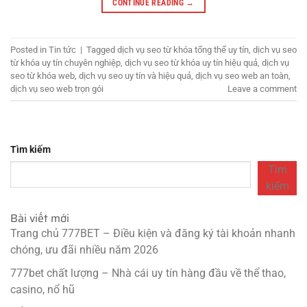
CONTINUE READING
→
Posted in
Tin tức
|
Tagged
dịch vụ seo từ khóa tổng thể uy tín
,
dịch vụ seo
từ khóa uy tín chuyên nghiệp
,
dịch vụ seo từ khóa uy tín hiệu quả
,
dịch vụ
seo từ khóa web
,
dịch vụ seo uy tín và hiệu quả
,
dịch vụ seo web an toàn
,
dịch vụ seo web trọn gói
Leave a comment
Tìm kiếm
Tìm
kiếm
Bài viết mới
Trang chủ 777BET – Điều kiện và đăng ký tài khoản nhanh
chóng, ưu đãi nhiều năm 2026
777bet chất lượng – Nhà cái uy tín hàng đầu về thể thao,
casino, nổ hũ