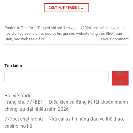
CONTINUE READING
→
Posted in
Tin tức
|
Tagged
chi phí dịch vụ seo 2024
,
chi phí dịch vụ seo
hot
,
dịch vụ seo
,
dich vu seo uy tín
,
giá seo website tổng thể
,
SEO Toàn
Diện
,
seo website giá rẻ
Leave a comment
Tìm kiếm
Tìm
kiếm
Bài viết mới
Trang chủ 777BET – Điều kiện và đăng ký tài khoản nhanh
chóng, ưu đãi nhiều năm 2026
777bet chất lượng – Nhà cái uy tín hàng đầu về thể thao,
casino, nổ hũ