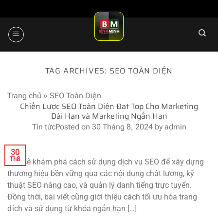
Skip
to
content
TAG ARCHIVES:
SEO TOÀN DIỆN
Trang chủ
»
SEO Toàn Diện
Chiến Lược SEO Toàn Diện Đạt Top Cho Marketing
Dài Hạn và Marketing Ngắn Hạn
Tin tức
Posted on
30 Tháng 8, 2024
by
admin
30
Th8
Bạn sẽ khám phá cách sử dụng dịch vụ SEO để xây dựng
thương hiệu bền vững qua các nội dung chất lượng, kỹ
thuật SEO nâng cao, và quản lý danh tiếng trực tuyến.
Đồng thời, bài viết cũng giới thiệu cách tối ưu hóa trang
đích và sử dụng từ khóa ngắn hạn […]