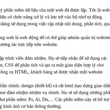
 lý phần mềm dữ liệu của một web đã được lập. Tức là web
liệu có chức năng xử lý và lưu trữ vào bộ nhớ tự động.
àng sử dụng trong việc cập nhật nội dung, phân tích, qu
ang web là web động để có thể giúp admin quản trị websit
ương tác trực tiếp trên website.
lập trình viên đảm nhiệm. Họ sẽ tiếp nhận để sử dụng các
 CSS để phân tích và tạo ra một giao diện hợp lý cho
 công cụ HTML, khách hàng sẽ được nhận một website
ần chính: design (thiết kế) và cắt html (tạo dựng giao diệ
signer đảm nhiệm nhiệm vụ chính. Họ sẽ sử dụng những ph
như phần mềm: Ps, Ai, Dn,… Các phần mềm này sẽ hỗ trợ
ng hình ảnh cơ bản thông thường.