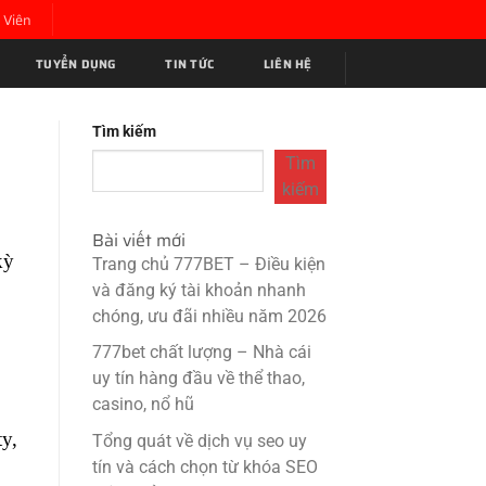
 Viên
TUYỂN DỤNG
TIN TỨC
LIÊN HỆ
Tìm kiếm
Tìm
kiếm
Bài viết mới
kỳ
Trang chủ 777BET – Điều kiện
và đăng ký tài khoản nhanh
chóng, ưu đãi nhiều năm 2026
777bet chất lượng – Nhà cái
uy tín hàng đầu về thể thao,
casino, nổ hũ
ty,
Tổng quát về dịch vụ seo uy
tín và cách chọn từ khóa SEO