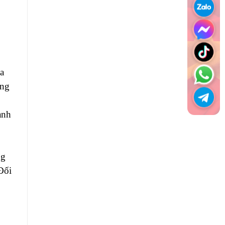
ủa
ũng
anh
ng
Đối