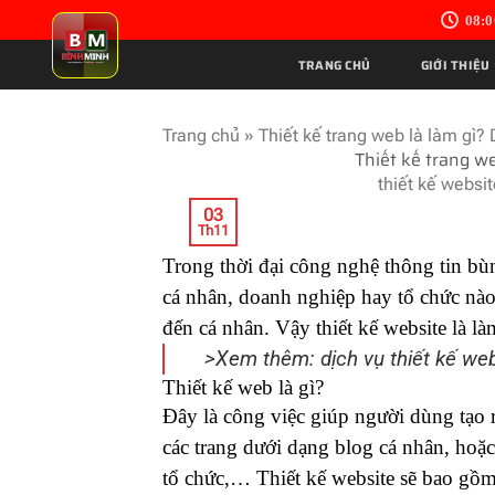
Skip
08:0
to
content
TRANG CHỦ
GIỚI THIỆU
Trang chủ
»
Thiết kế trang web là làm gì?
Thiết kế trang we
thiết kế websi
03
Th11
Trong thời đại công nghệ thông tin bùn
cá nhân, doanh nghiệp hay tổ chức nào
đến cá nhân. Vậy
thiết kế website
là là
>Xem thêm:
dịch vụ thiết kế we
Thiết kế web là gì?
Đây là công việc giúp người dùng tạo r
các trang dưới dạng blog cá nhân, hoặ
tổ chức,… Thiết kế website sẽ bao gồm