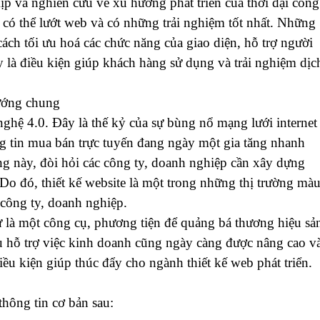
kịp và nghiên cứu về xu hướng phát triển của thời đại công
có thể lướt web và có những trải nghiệm tốt nhất. Những
cách tối ưu hoá các chức năng của giao diện, hỗ trợ người
là điều kiện giúp khách hàng sử dụng và trải nghiệm dịc
hướng chung
 nghệ 4.0. Đây là thế kỷ của sự bùng nổ mạng lưới internet
g tin mua bán trực tuyến đang ngày một gia tăng nhanh
ng này, đòi hỏi các công ty, doanh nghiệp cần xây dựng
 Do đó, thiết kế website là một trong những thị trường mà
 công ty, doanh nghiệp.
hư là một công cụ, phương tiện để quảng bá thương hiệu sả
ụ hỗ trợ việc kinh doanh cũng ngày càng được nâng cao v
ều kiện giúp thúc đẩy cho ngành thiết kế web phát triển.
thông tin cơ bản sau: