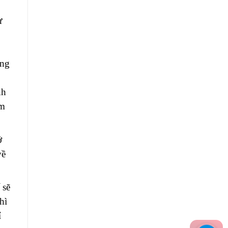
ư
àng
nh
ìm
ở
về
 sẽ
hì
ỉ