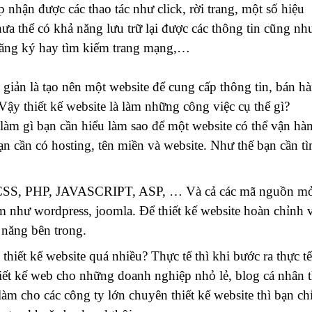
 nhận được các thao tác như click, rời trang, một số hiệu
ưa thể có khả năng lưu trữ lại được các thông tin cũng nh
 đăng ký hay tìm kiếm trang mạng,…
 giản là tạo nên một website để cung cấp thông tin, bán h
Vậy thiết kế website là làm những công việc cụ thể gì?
n làm gì bạn cần hiểu làm sao để một website có thể vận hà
ạn cần có hosting, tên miền và website. Như thế bạn cần t
 CSS, PHP, JAVASCRIPT, ASP, … Và cả các mã nguồn m
am như wordpress, joomla. Để thiết kế website hoàn chỉnh 
 năng bên trong.
hiết kế website quá nhiều? Thực tế thì khi bước ra thực tế
iết kế web cho những doanh nghiệp nhỏ lẻ, blog cá nhân t
làm cho các công ty lớn chuyên thiết kế website thì bạn ch