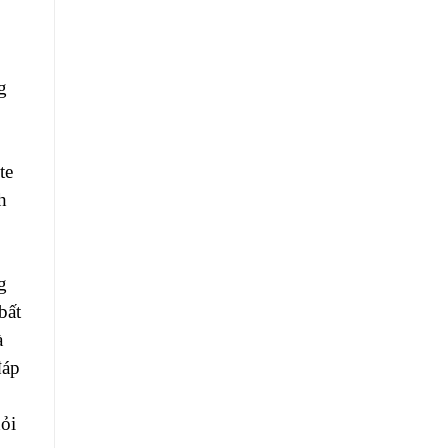
g
te
h
g
bất
à
đáp
hỏi