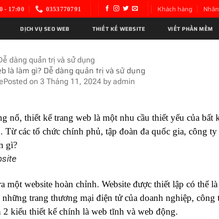
Khách hàng
Nhân
0 - 17:00
0353770791
DỊCH VỤ SEO WEB
THIẾT KẾ WEBSITE
VIẾT PHẦN MỀM
 Dễ dàng quản trị và sử dụng
b là làm gì? Dễ dàng quản trị và sử dụng
te
Posted on
3 Tháng 11, 2024
by
admin
g nổ, thiết kế trang web là một nhu cầu thiết yếu của bất 
. Từ các tổ chức chính phủ, tập đoàn đa quốc gia, công ty
m gì?
bsite
a một website hoàn chỉnh. Website được thiết lập có thể là
c những trang thương mại điện tử của doanh nghiệp, công 
 2 kiểu thiết kế chính là web tĩnh và web động.