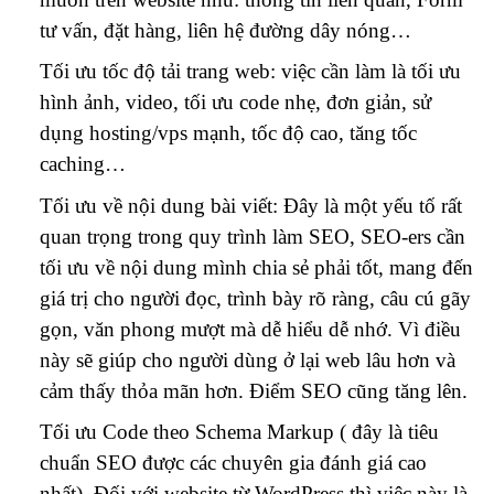
tư vấn, đặt hàng, liên hệ đường dây nóng…
Tối ưu tốc độ tải trang web: việc cần làm là tối ưu
hình ảnh, video, tối ưu code nhẹ, đơn giản, sử
dụng hosting/vps mạnh, tốc độ cao, tăng tốc
caching…
Tối ưu về nội dung bài viết: Đây là một yếu tố rất
quan trọng trong quy trình làm SEO, SEO-ers cần
tối ưu về nội dung mình chia sẻ phải tốt, mang đến
giá trị cho người đọc, trình bày rõ ràng, câu cú gãy
gọn, văn phong mượt mà dễ hiểu dễ nhớ. Vì điều
này sẽ giúp cho người dùng ở lại web lâu hơn và
cảm thấy thỏa mãn hơn. Điểm SEO cũng tăng lên.
Tối ưu Code theo Schema Markup ( đây là tiêu
chuẩn SEO được các chuyên gia đánh giá cao
nhất). Đối với website từ WordPress thì việc này là