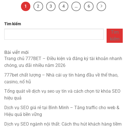
1
2
3
4
…
6
Tìm kiếm
Tìm
kiếm
Bài viết mới
Trang chủ 777BET – Điều kiện và đăng ký tài khoản nhanh
chóng, ưu đãi nhiều năm 2026
777bet chất lượng – Nhà cái uy tín hàng đầu về thể thao,
casino, nổ hũ
Tổng quát về dịch vụ seo uy tín và cách chọn từ khóa SEO
hiệu quả
Dịch vụ SEO giá rẻ tại Bình Minh – Tăng traffic cho web &
Hiệu quả bền vững
Dịch vụ SEO ngành nội thất: Cách thu hút khách hàng tiềm