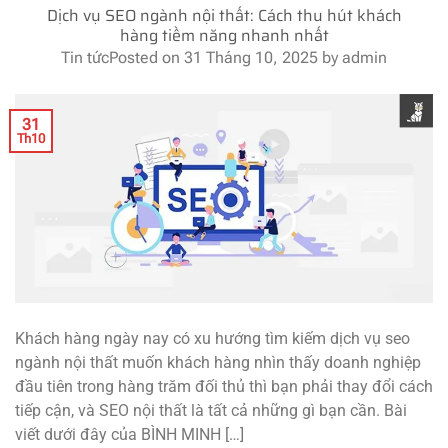
Dịch vụ SEO ngành nội thất: Cách thu hút khách
hàng tiềm năng nhanh nhất
Tin tức
Posted on
31 Tháng 10, 2025
by
admin
31
Th10
Khách hàng ngày nay có xu hướng tìm kiếm dịch vụ seo
ngành nội thất muốn khách hàng nhìn thấy doanh nghiệp
đầu tiên trong hàng trăm đối thủ thì bạn phải thay đổi cách
tiếp cận, và SEO nội thất là tất cả những gì bạn cần. Bài
viết dưới đây của BÌNH MINH […]