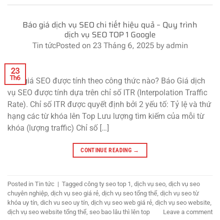
Báo giá dịch vụ SEO chi tiết hiệu quả – Quy trình
dịch vụ SEO TOP 1 Google
Tin tức
Posted on
23 Tháng 6, 2025
by
admin
23
Th6
Báo giá SEO được tính theo công thức nào? Báo Giá dịch
vụ SEO được tính dựa trên chỉ số ITR (Interpolation Traffic
Rate). Chỉ số ITR được quyết định bởi 2 yếu tố: Tỷ lệ và thứ
hạng các từ khóa lên Top Lưu lượng tìm kiếm của mỗi từ
khóa (lượng traffic) Chỉ số […]
CONTINUE READING
→
Posted in
Tin tức
|
Tagged
công ty seo top 1
,
dịch vụ seo
,
dịch vụ seo
chuyên nghiệp
,
dịch vụ seo giá rẻ
,
dịch vụ seo tổng thể
,
dịch vụ seo từ
khóa uy tín
,
dich vu seo uy tín
,
dịch vụ seo web giá rẻ
,
dịch vụ seo website
,
dịch vụ seo website tổng thể
,
seo bao lâu thì lên top
Leave a comment