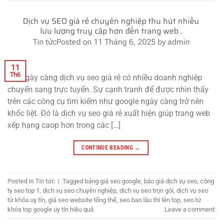
Dịch vụ SEO giá rẻ chuyên nghiệp thu hút nhiều
lưu lượng truy cập hơn đến trang web .
Tin tức
Posted on
11 Tháng 6, 2025
by
admin
11
Th6
Khi ngày càng dịch vụ seo giá rẻ có nhiều doanh nghiệp
chuyển sang trực tuyến. Sự cạnh tranh để được nhìn thấy
trên các công cụ tìm kiếm như google ngày càng trở nên
khốc liệt. Đó là dịch vụ seo giá rẻ xuất hiện giúp trang web
xếp hạng caop hơn trong các […]
CONTINUE READING
→
Posted in
Tin tức
|
Tagged
bảng giá seo google
,
báo giá dịch vụ seo
,
công
ty seo top 1
,
dịch vụ seo chuyên nghiệp
,
dịch vụ seo trọn gói
,
dịch vụ seo
từ khóa uy tín
,
giá seo website tổng thể
,
seo bao lâu thì lên top
,
seo từ
khóa top google uy tín hiệu quả
Leave a comment