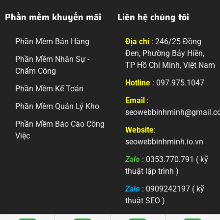
Phần mềm khuyến mãi
Liên hệ chúng tôi
Phần Mềm Bán Hàng
Địa chỉ
: 246/25 Đồng
Đen, Phường Bảy Hiền,
Phần Mềm Nhân Sự -
TP Hồ Chí Minh, Việt Nam
Chấm Công
Hotline
: 097.975.1047
Phần Mềm Kế Toán
Email
:
Phần Mềm Quản Lý Kho
seowebbinhminh@gmail.c
Phần Mềm Báo Cáo Công
Website
:
Việc
seowebbinhminh.io.vn
Zalo
: 0353.770.791 ( kỹ
thuật lập trình )
Zalo
: 0909242197 ( kỹ
thuật SEO )