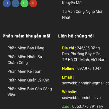
Khuyến Mãi
Tư Vấn Công Nghệ Mới
Nhất
Phần mềm khuyến mãi
Liên hệ chúng tôi
Phần Mềm Bán Hàng
Địa chỉ
: 246/25 Đồng
Đen, Phường Bảy Hiền,
Phần Mềm Nhân Sự -
TP Hồ Chí Minh, Việt Nam
Chấm Công
Hotline
: 097.975.1047
Phần Mềm Kế Toán
Email
:
Phần Mềm Quản Lý Kho
seowebbinhminh@gmail.c
Phần Mềm Báo Cáo Công
Website
:
Việc
seowebbinhminh.io.vn
Zalo
: 0353.770.791 ( kỹ