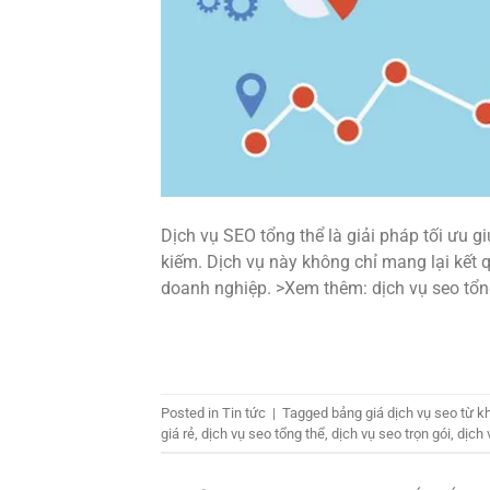
Dịch vụ SEO tổng thể là giải pháp tối ưu 
kiếm. Dịch vụ này không chỉ mang lại kết
doanh nghiệp. >Xem thêm: dịch vụ seo tổng
Posted in
Tin tức
|
Tagged
bảng giá dịch vụ seo từ k
giá rẻ
,
dịch vụ seo tổng thể
,
dịch vụ seo trọn gói
,
dịch 