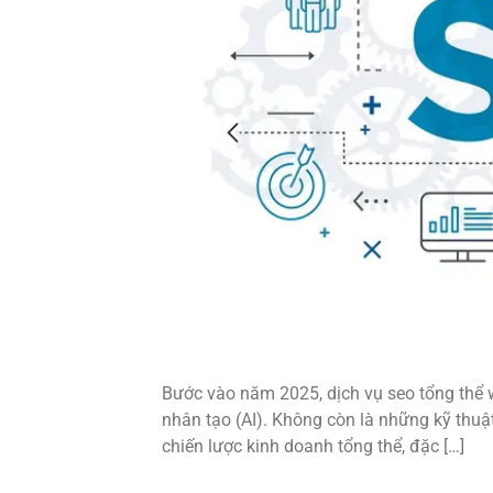
Bước vào năm 2025, dịch vụ seo tổng thể 
nhân tạo (AI). Không còn là những kỹ thuật
chiến lược kinh doanh tổng thể, đặc […]