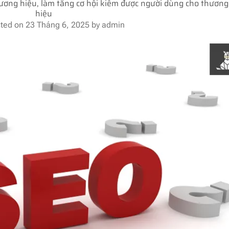
hương hiệu, làm tăng cơ hội kiếm được người dùng cho thương
hiệu
ted on
23 Tháng 6, 2025
by
admin