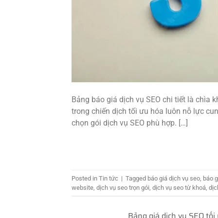
Bảng báo giá dịch vụ SEO chi tiết là chìa 
trong chiến dịch tối ưu hóa luôn nỗ lực c
chọn gói dịch vụ SEO phù hợp. […]
Posted in
Tin tức
|
Tagged
báo giá dịch vụ seo
,
báo g
website
,
dịch vụ seo trọn gói
,
dịch vụ seo từ khoá
,
dịc
Bảng giá dịch vụ SEO tối