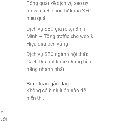
Tổng quát về dịch vụ seo uy
tín và cách chọn từ khóa SEO
hiệu quả
Dịch vụ SEO giá rẻ tại Bình
Minh – Tăng traffic cho web &
Hiệu quả bền vững
Dịch vụ SEO ngành nội thất:
Cách thu hút khách hàng tiềm
năng nhanh nhất
Bình luận gần đây
Không có bình luận nào để
hiển thị.
uệ
 với