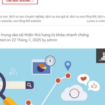
CONTINUE READING
→
vụ seo
,
dịch vụ seo chuyên nghiệp
,
dịch vụ seo giá rẻ
,
dịch vụ seo tổng thể
,
dịch 
o website
,
seo tổng thể website
Leave a com
p trung vào cải thiện thứ hạng từ khóa nhanh chóng
ted on
22 Tháng 7, 2025
by
admin