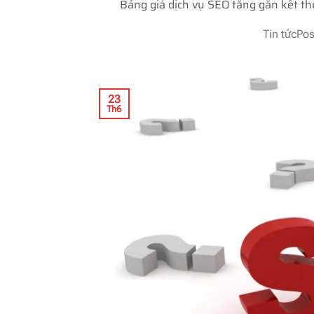
Bảng giá dịch vụ SEO tăng gắn kết t
Tin tức
Pos
23
Th6