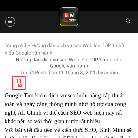
Skip
to
content
Trang chủ
»
Hướng dẫn dịch vụ seo Web lên TOP 1 nhờ
hiểu Google vận hành
Hướng dẫn dịch vụ seo Web lên TOP 1 nhờ hiểu
Google vận hành
Tin tức
Posted on
11 Tháng 3, 2025
by
admin
11
Th3
Google Tìm kiếm
dịch vụ seo
luôn nâng cấp thuật
toán và ngày càng thông minh nhờ hỗ trợ của công
nghệ AI. Chính vì thế cách SEO web hiện nay rất
khác nếu so với thời gian trước rất nhiều.
Với bài viết đầu tiên về kiến thức SEO, Bình Minh sẽ