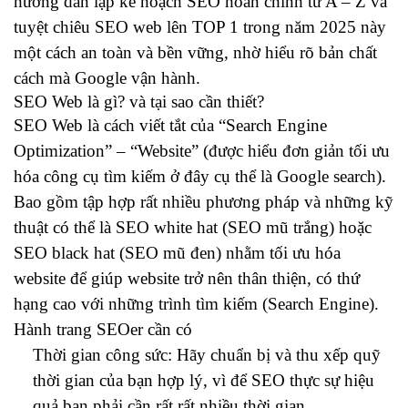
hướng dẫn lập kế hoạch SEO hoàn chỉnh từ A – Z và
tuyệt chiêu SEO web lên TOP 1 trong năm 2025 này
một cách an toàn và bền vững, nhờ hiểu rõ bản chất
cách mà Google vận hành.
SEO Web là gì? và tại sao cần thiết?
SEO Web là cách viết tắt của “Search Engine
Optimization” – “Website” (được hiểu đơn giản tối ưu
hóa công cụ tìm kiếm ở đây cụ thể là Google search).
Bao gồm tập hợp rất nhiều phương pháp và những kỹ
thuật có thể là SEO white hat (SEO mũ trắng) hoặc
SEO black hat (SEO mũ đen) nhằm tối ưu hóa
website để giúp website trở nên thân thiện, có thứ
hạng cao với những trình tìm kiếm (Search Engine).
Hành trang SEOer cần có
Thời gian công sức: Hãy chuẩn bị và thu xếp quỹ
thời gian của bạn hợp lý, vì để SEO thực sự hiệu
quả bạn phải cần rất rất nhiều thời gian.