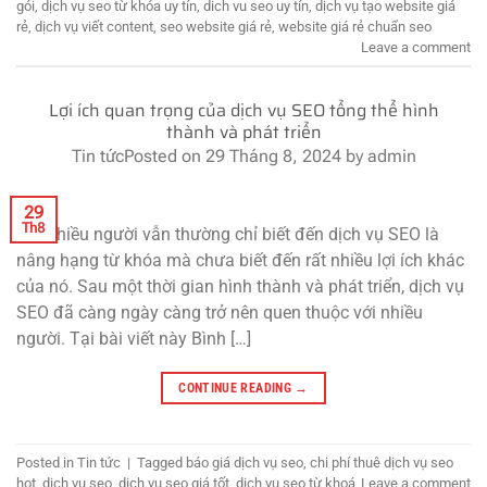
gói
,
dịch vụ seo từ khóa uy tín
,
dich vu seo uy tín
,
dịch vụ tạo website giá
rẻ
,
dịch vụ viết content
,
seo website giá rẻ
,
website giá rẻ chuẩn seo
Leave a comment
Lợi ích quan trọng của dịch vụ SEO tổng thể hình
thành và phát triển
Tin tức
Posted on
29 Tháng 8, 2024
by
admin
29
Th8
Rất nhiều người vẫn thường chỉ biết đến dịch vụ SEO là
nâng hạng từ khóa mà chưa biết đến rất nhiều lợi ích khác
của nó. Sau một thời gian hình thành và phát triển, dịch vụ
SEO đã càng ngày càng trở nên quen thuộc với nhiều
người. Tại bài viết này Bình […]
CONTINUE READING
→
Posted in
Tin tức
|
Tagged
báo giá dịch vụ seo
,
chi phí thuê dịch vụ seo
hot
,
dịch vụ seo
,
dịch vụ seo giá tốt
,
dịch vụ seo từ khoá
Leave a comment