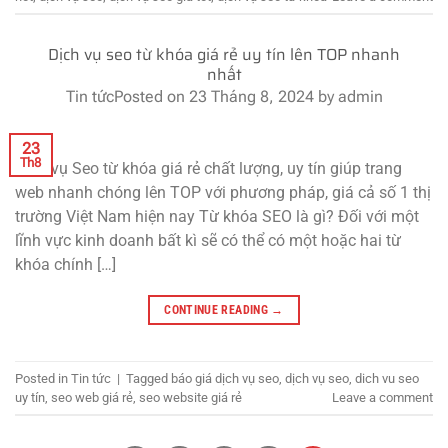
Dịch vụ seo từ khóa giá rẻ uy tín lên TOP nhanh
nhất
Tin tức
Posted on
23 Tháng 8, 2024
by
admin
23
Th8
Dịch vụ Seo từ khóa giá rẻ chất lượng, uy tín giúp trang
web nhanh chóng lên TOP với phương pháp, giá cả số 1 thị
trường Việt Nam hiện nay Từ khóa SEO là gì? Đối với một
lĩnh vực kinh doanh bất kì sẽ có thể có một hoặc hai từ
khóa chính […]
CONTINUE READING
→
Posted in
Tin tức
|
Tagged
báo giá dịch vụ seo
,
dịch vụ seo
,
dich vu seo
uy tín
,
seo web giá rẻ
,
seo website giá rẻ
Leave a comment