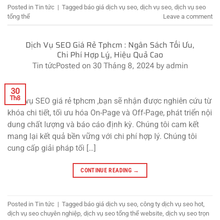
Posted in
Tin tức
|
Tagged
báo giá dịch vụ seo
,
dịch vụ seo
,
dịch vụ seo
tổng thể
Leave a comment
Dịch Vụ SEO Giá Rẻ Tphcm : Ngân Sách Tối Ưu,
Chi Phí Hợp Lý, Hiệu Quả Cao
Tin tức
Posted on
30 Tháng 8, 2024
by
admin
30
Th8
Dịch vụ SEO giá rẻ tphcm ,bạn sẽ nhận được nghiên cứu từ
khóa chi tiết, tối ưu hóa On-Page và Off-Page, phát triển nội
dung chất lượng và báo cáo định kỳ. Chúng tôi cam kết
mang lại kết quả bền vững với chi phí hợp lý. Chúng tôi
cung cấp giải pháp tối […]
CONTINUE READING
→
Posted in
Tin tức
|
Tagged
báo giá dịch vụ seo
,
công ty dịch vụ seo hot
,
dịch vụ seo chuyên nghiệp
,
dịch vụ seo tổng thể website
,
dịch vụ seo trọn