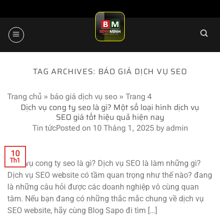
Skip
to
content
TAG ARCHIVES:
BÁO GIÁ DỊCH VỤ SEO
Trang chủ
»
báo giá dịch vụ seo
»
Trang 4
Dịch vụ cong ty seo là gì? Một số loại hình dịch vụ
SEO giá tốt hiệu quả hiện nay
Tin tức
Posted on
10 Tháng 1, 2025
by
admin
10
Th1
Dịch vụ cong ty seo là gì? Dịch vụ SEO là làm những gì?
Dịch vụ SEO website có tầm quan trọng như thế nào? đang
là những câu hỏi được các doanh nghiệp vô cùng quan
tâm. Nếu bạn đang có những thắc mắc chung về dịch vụ
SEO website, hãy cùng Blog Sapo đi tìm […]