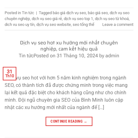
Posted in
Tin tức
|
Tagged
báo giá dịch vụ seo
,
báo giá seo
,
dịch vụ seo
chuyên nghiệp
,
dịch vụ seo giá rẻ
,
dịch vụ seo top 1
,
dịch vụ seo từ khoá
,
dich vu seo uy tín
,
dịch vụ seo website
,
seo tổng thể
Leave a comment
Dịch vụ seo hot xu hướng mới nhất chuyên
nghiệp, cam kết hiệu quả
Tin tức
Posted on
31 Tháng 10, 2024
by
admin
31
Th10
Dịch vụ seo hot với hơn 5 năm kinh nghiệm trong ngành
SEO, có thành tích đã được chứng minh trong việc mang
lại kết quả đặc biệt cho khách hàng cũng như cho chính
mình. Đội ngũ chuyên gia SEO của Bình Minh luôn cập
nhật các xu hướng mới nhất của ngành để […]
CONTINUE READING
→