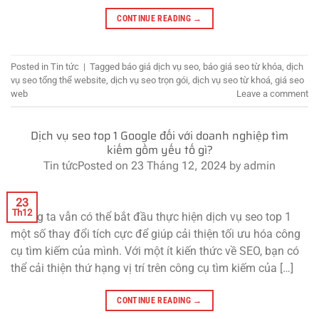
CONTINUE READING
→
Posted in
Tin tức
|
Tagged
báo giá dịch vụ seo
,
báo giá seo từ khóa
,
dịch
vụ seo tổng thể website
,
dịch vụ seo trọn gói
,
dịch vụ seo từ khoá
,
giá seo
web
Leave a comment
Dịch vụ seo top 1 Google đối với doanh nghiệp tìm
kiếm gồm yếu tố gì?
Tin tức
Posted on
23 Tháng 12, 2024
by
admin
23
Th12
Chúng ta vẫn có thể bắt đầu thực hiện dịch vụ seo top 1
một số thay đổi tích cực để giúp cải thiện tối ưu hóa công
cụ tìm kiếm của mình. Với một ít kiến thức về SEO, bạn có
thể cải thiện thứ hạng vị trí trên công cụ tìm kiếm của […]
CONTINUE READING
→