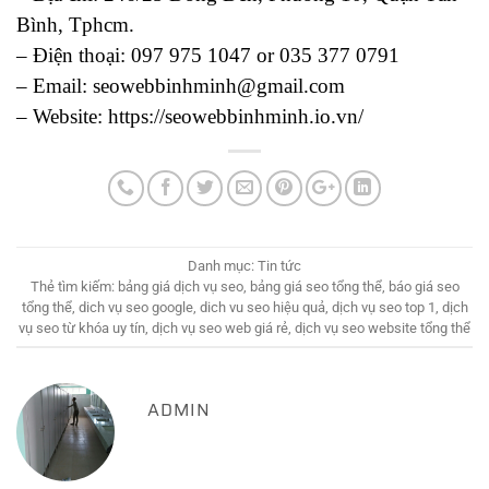
Bình, Tphcm.
– Điện thoại: 097 975 1047 or 035 377 0791
– Email: seowebbinhminh@gmail.com
– Website: https://seowebbinhminh.io.vn/
Danh mục:
Tin tức
Thẻ tìm kiếm:
bảng giá dịch vụ seo
,
bảng giá seo tổng thể
,
báo giá seo
tổng thể
,
dich vụ seo google
,
dich vu seo hiệu quả
,
dịch vụ seo top 1
,
dịch
vụ seo từ khóa uy tín
,
dịch vụ seo web giá rẻ
,
dịch vụ seo website tổng thể
ADMIN