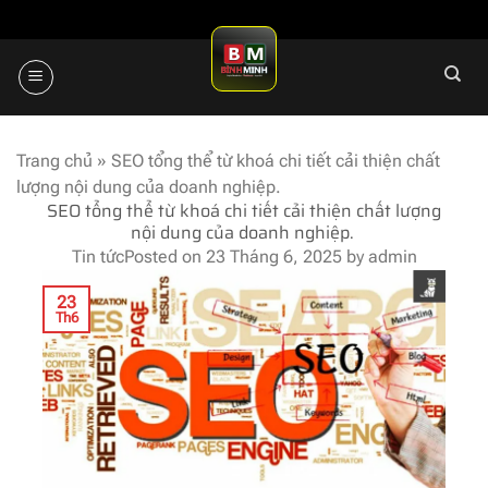
Skip
to
content
Trang chủ
»
SEO tổng thể từ khoá chi tiết cải thiện chất
lượng nội dung của doanh nghiệp.
SEO tổng thể từ khoá chi tiết cải thiện chất lượng
nội dung của doanh nghiệp.
Tin tức
Posted on
23 Tháng 6, 2025
by
admin
23
Th6