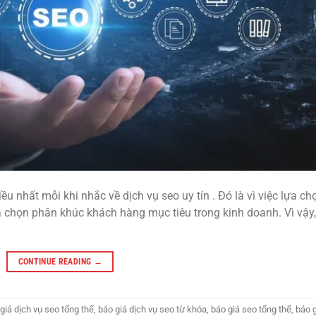
u nhất mỗi khi nhắc về dịch vụ seo uy tín . Đó là vì việc lựa ch
 chọn phân khúc khách hàng mục tiêu trong kinh doanh. Vì vậy,
CONTINUE READING
→
giá dịch vụ seo tổng thể
,
báo giá dịch vụ seo từ khóa
,
báo giá seo tổng thể
,
báo 