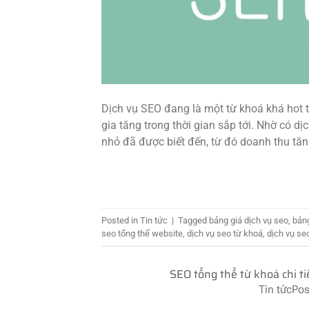
Dịch vụ SEO đang là một từ khoá khá hot 
gia tăng trong thời gian sắp tới. Nhờ có d
nhỏ đã được biết đến, từ đó doanh thu tăn
Posted in
Tin tức
|
Tagged
bảng giá dịch vụ seo
,
bảng
seo tổng thể website
,
dịch vụ seo từ khoá
,
dịch vụ se
SEO tổng thể từ khoá chi ti
Tin tức
Pos