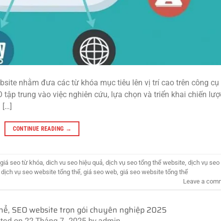
bsite nhằm đưa các từ khóa mục tiêu lên vị trí cao trên công cụ
ập trung vào việc nghiên cứu, lựa chọn và triển khai chiến lượ
 […]
CONTINUE READING
→
giá seo từ khóa
,
dich vu seo hiệu quả
,
dịch vụ seo tổng thể website
,
dịch vụ seo 
,
dịch vụ seo website tổng thể
,
giá seo web
,
giá seo website tổng thể
Leave a com
thể, SEO website trọn gói chuyên nghiệp 2025
ted on
22 Tháng 7, 2025
by
admin