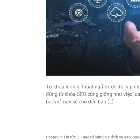
Từ khóa luôn là thuật ngữ được đề cập nhiề
đúng từ khóa SEO cũng giống như việc lựa
bài viết này sẽ cho đến bạn […]
Posted in
Tin tức
|
Tagged
bảng giá dịch vụ seo
,
báo 