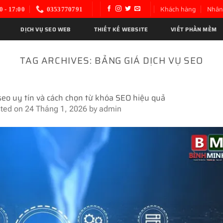
Khách hàng
Nhân
0 - 17:00
0353770791
DỊCH VỤ SEO WEB
THIẾT KẾ WEBSITE
VIẾT PHẦN MỀM
TAG ARCHIVES:
BẢNG GIÁ DỊCH VỤ SEO
seo uy tín và cách chọn từ khóa SEO hiệu quả
ted on
24 Tháng 1, 2026
by
admin