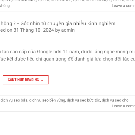
 không
Leave a com
 không ? – Góc nhìn từ chuyên gia nhiều kinh nghiệm
ted on
31 Tháng 10, 2024
by
admin
đối tác cao cấp của Google hơn 11 năm, được lắng nghe mong m
c kết được tiêu chí quan trọng để đánh giá lựa chọn đối tác c
CONTINUE READING
→
,
dịch vụ seo bđs
,
dịch vụ seo bền vững
,
dịch vụ seo bức tốc
,
dịch vụ seo cho
Leave a com