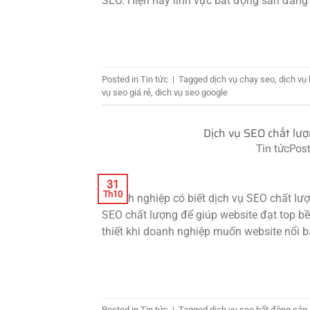
SEO. Hiện nay lĩnh vực bất động sản đang l
Posted in
Tin tức
|
Tagged
dịch vụ chạy seo
,
dịch vụ
vụ seo giá rẻ
,
dich vụ seo google
Dịch vụ SEO chất lượ
Tin tức
Pos
31
Th10
Doanh nghiệp có biết dịch vụ SEO chất lư
SEO chất lượng để giúp website đạt top b
thiết khi doanh nghiệp muốn website nổi bật
Posted in
Tin tức
|
Tagged
dịch vụ seo bất đông sản