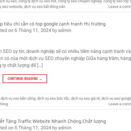
dịch vụ seo
,
công ty dịch vụ seo hot
,
công ty seo chuyên nghiệp
,
công ty seo top 
y seo website
,
dịch vụ seo bất đông sản
Leave a com
 tiêu chí cần có top google cạnh tranh thị trường
ted on
6 Tháng 11, 2024
by
admin
n SEO uy tín, doanh nghiệp sẽ có nhiều tiềm năng cạnh tranh và
í cần có của một dịch vụ SEO chuyên nghiệp Giữa hàng trăm, hàng
ty chất lượng để […]
CONTINUE READING
→
,
dịch vụ seo bền vững
,
dịch vụ seo bức tốc
,
dịch vụ seo giá rẻ
,
dich vu seo googl
không
Leave a com
 Kết Tăng Traffic Website Nhanh Chóng Chất lượng
ted on
5 Tháng 11, 2024
by
admin