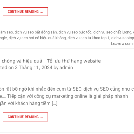
CONTINUE READING
→
 làm seo
,
dịch vụ seo bất đông sản
,
dịch vụ seo bức tốc
,
dịch vụ seo chất lượng
,
ogle
,
dịch vụ seo hot có hiệu quả không
,
dich vu seo tu khoa top 1
,
dichvuseotop
Leave a com
chóng và hiệu quả – Tối ưu thứ hạng website
ted on
3 Tháng 11, 2024
by
admin
n rất bỡ ngỡ khi nhắc đến cụm từ SEO, dịch vụ SEO cũng như 
… Tiếp cận với công cụ marketing online là giải pháp nhanh
ần với khách hàng tiềm […]
CONTINUE READING
→