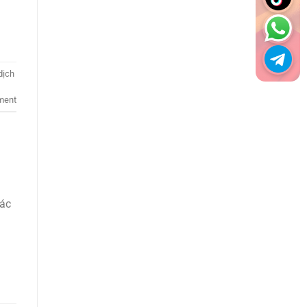
dịch
ment
các