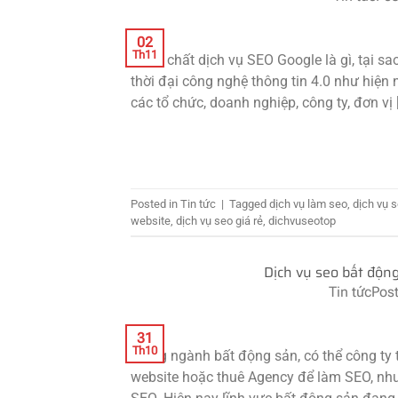
02
Th11
Thực chất dịch vụ SEO Google là gì, tại s
thời đại công nghệ thông tin 4.0 như hiện n
các tổ chức, doanh nghiệp, công ty, đơn vị 
Posted in
Tin tức
|
Tagged
dịch vụ làm seo
,
dịch vụ 
website
,
dịch vụ seo giá rẻ
,
dichvuseotop
Dịch vụ seo bất động
Tin tức
Pos
31
Th10
Trong ngành bất động sản, có thể công ty 
website hoặc thuê Agency để làm SEO, nh