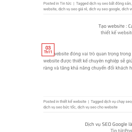
Posted in
Tin tức
|
Tagged
dịch vụ seo bất đông sản
website
,
dịch vụ seo giá rẻ
,
dich vụ seo google
,
dich v
Tạo website : C
thiết kế websi
03
Th11
Tạo website đóng vai trò quan trọng trong
website được thiết kế chuyên nghiệp sẽ gi
ràng và tăng khả năng chuyển đổi khách h
Posted in
thiết kế website
|
Tagged
dịch vụ chạy seo
dịch vụ seo bức tốc
,
dịch vụ seo cho website
Dịch vụ SEO Google là
Tin tức
Pos