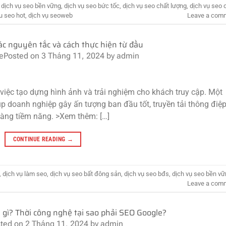
,
dịch vụ seo bền vững
,
dịch vụ seo bức tốc
,
dịch vụ seo chất lượng
,
dịch vụ seo 
u seo hot
,
dịch vụ seoweb
Leave a com
ác nguyên tắc và cách thực hiện từ đầu
te
Posted on
3 Tháng 11, 2024
by
admin
 việc tạo dựng hình ảnh và trải nghiệm cho khách truy cập. Một
úp doanh nghiệp gây ấn tượng ban đầu tốt, truyền tải thông điệp
àng tiềm năng. >Xem thêm: […]
CONTINUE READING
→
,
dịch vụ làm seo
,
dịch vụ seo bất đông sản
,
dịch vụ seo bđs
,
dịch vụ seo bền v
Leave a com
 gì? Thời công nghệ tại sao phải SEO Google?
ted on
2 Tháng 11, 2024
by
admin