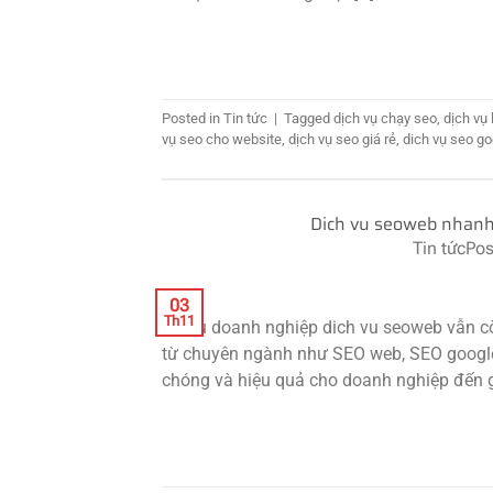
Posted in
Tin tức
|
Tagged
dịch vụ chạy seo
,
dịch vụ
vụ seo cho website
,
dịch vụ seo giá rẻ
,
dich vụ seo go
Dich vu seoweb nhanh 
Tin tức
Pos
03
Th11
Nhiều doanh nghiệp dich vu seoweb vẫn cò
từ chuyên ngành như SEO web, SEO google,
chóng và hiệu quả cho doanh nghiệp đến g