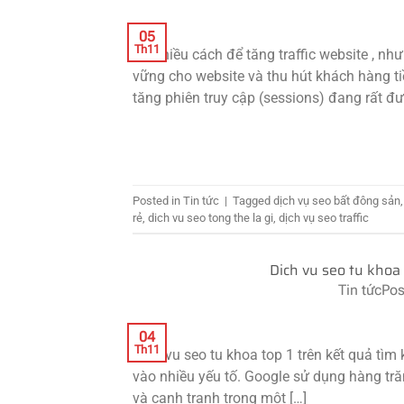
05
Th11
Có nhiều cách để tăng traffic website , như
vững cho website và thu hút khách hàng ti
tăng phiên truy cập (sessions) đang rất đ
Posted in
Tin tức
|
Tagged
dịch vụ seo bất đông sản
rẻ
,
dich vu seo tong the la gi
,
dịch vụ seo traffic
Dich vu seo tu khoa
Tin tức
Pos
04
Th11
Dich vu seo tu khoa top 1 trên kết quả tìm
vào nhiều yếu tố. Google sử dụng hàng tră
và cạnh tranh trong một […]