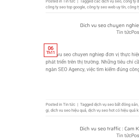
Posted in
Tin tức
|
Tagged
các dịch vụ seo
,
công ty 
công ty seo top google
,
công ty seo web uy tín
,
công t
Dich vu seo chuyen nghiep
Tin tức
Pos
06
Th11
Dich vu seo chuyen nghiep đơn vị thực hiệ
phát triển trên thị trường. Những tiêu ch
ngàn SEO Agency, việc tìm kiếm đúng công 
Posted in
Tin tức
|
Tagged
dịch vụ seo bất đông sản
gi
,
dich vu seo hiệu quả
,
dịch vụ seo hot có hiệu quả 
Dich vu seo traffic : Cam
Tin tức
Pos