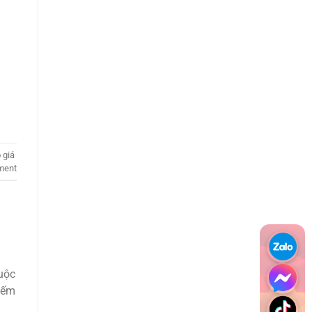
 giá
ment
huộc
kiếm