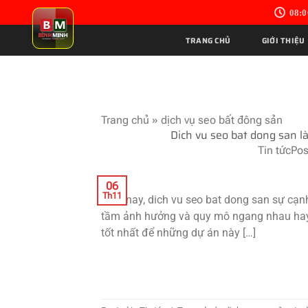
Skip
08:0
to
content
TRANG CHỦ
GIỚI THIỆU
Trang chủ
»
dịch vụ seo bất đông sản
Dich vu seo bat dong san là
Tin tức
Pos
06
Th11
Hiện nay, dich vu seo bat dong san sự cạ
tầm ảnh hưởng và quy mô ngang nhau hay tại
tốt nhất để những dự án này […]