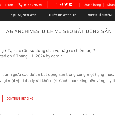
Khách hàng
Nhân
0 - 17:00
0353770791
DỊCH VỤ SEO WEB
THIẾT KẾ WEBSITE
VIẾT PHẦN MỀM
TAG ARCHIVES:
DỊCH VỤ SEO BẤT ĐÔNG SẢN
 gì? Tại sao cần sử dụng dịch vụ này có chiến lược?
ted on
6 Tháng 11, 2024
by
admin
nh tranh giữa các dự án bất động sản trong cùng một hạng mục,
 một vị trí địa lý rất khốc liệt. Cách marketing bền vững, uy t
CONTINUE READING
→