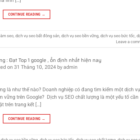
à lĩnh […]
CONTINUE READING
→
 làm seo
,
dịch vụ seo bất đông sản
,
dịch vụ seo bền vững
,
dịch vụ seo bức tốc
,
d
Leave a com
ng : Đạt Top 1 google , ổn định nhất hiện nay
ted on
31 Tháng 10, 2024
by
admin
ợng là như thế nào? Doanh nghiệp có đang tìm kiếm một dịch v
ền vững trên Google? Dịch vụ SEO chất lượng là một yếu tố cần
 trên trang kết […]
CONTINUE READING
→
,
dịch vụ seo bền vững
,
dịch vụ seo bức tốc
,
dịch vụ seo chất lượng
,
dịch vụ seo 