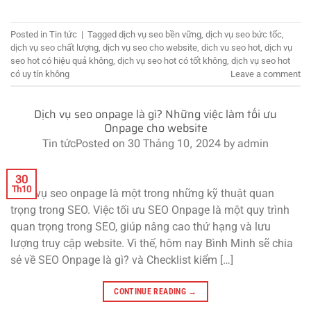
Posted in
Tin tức
|
Tagged
dịch vụ seo bền vững
,
dịch vụ seo bức tốc
,
dịch vụ seo chất lượng
,
dịch vụ seo cho website
,
dich vu seo hot
,
dịch vụ
seo hot có hiệu quả không
,
dịch vụ seo hot có tốt không
,
dịch vụ seo hot
có uy tín không
Leave a comment
Dịch vụ seo onpage là gì? Những việc làm tối ưu
Onpage cho website
Tin tức
Posted on
30 Tháng 10, 2024
by
admin
30
Th10
Dịch vụ seo onpage là một trong những kỹ thuật quan
trọng trong SEO. Việc tối ưu SEO Onpage là một quy trình
quan trọng trong SEO, giúp nâng cao thứ hạng và lưu
lượng truy cập website. Vì thế, hôm nay Bình Minh sẽ chia
sẻ về SEO Onpage là gì? và Checklist kiểm […]
CONTINUE READING
→