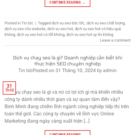
CONTINUE READING
→
Posted in
Tin tức
|
Tagged
dịch vụ seo bức tốc
,
dịch vụ seo chất lượng
,
dịch vụ seo cho website
,
dich vu seo hot
,
dịch vụ seo hot có hiệu quả
không
,
dịch vụ seo hot có tốt không
,
dịch vụ seo hot uy tín không
Leave a comment
Dịch vụ chạy seo là gì? Doanh nghiệp cần biết khi
thực hiện SEO chuyên nghiệp
Tin tức
Posted on
31 Tháng 10, 2024
by
admin
31
Th10
Dịch vụ chạy seo là gì và nó có lợi ích gì mà khiến nhiều
công ty dành nhiều thời gian và sự quan tâm đến vậy?
Bình Minh đang chiếm lĩnh ngành công nghiệp tiếp thị trên
toàn thế giới. Các công ty chuyên về lĩnh vực Online
Marketing đang ngày càng xuất hiện […]
CONTINUE READING
→