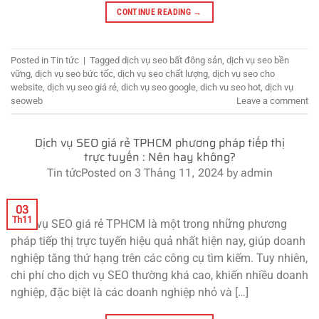
CONTINUE READING
→
Posted in
Tin tức
|
Tagged
dịch vụ seo bất đông sản
,
dịch vụ seo bền
vững
,
dịch vụ seo bức tốc
,
dịch vụ seo chất lượng
,
dịch vụ seo cho
website
,
dịch vụ seo giá rẻ
,
dich vụ seo google
,
dich vu seo hot
,
dịch vụ
seoweb
Leave a comment
Dịch vụ SEO giá rẻ TPHCM phương pháp tiếp thị
trực tuyến : Nên hay không?
Tin tức
Posted on
3 Tháng 11, 2024
by
admin
03
Th11
Dịch vụ SEO giá rẻ TPHCM là một trong những phương
pháp tiếp thị trực tuyến hiệu quả nhất hiện nay, giúp doanh
nghiệp tăng thứ hạng trên các công cụ tìm kiếm. Tuy nhiên,
chi phí cho dịch vụ SEO thường khá cao, khiến nhiều doanh
nghiệp, đặc biệt là các doanh nghiệp nhỏ và […]