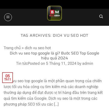
Skip
to
content
TAG ARCHIVES:
DICH VU SEO HOT
Trang chủ
»
dich vu seo hot
Dich vu seo top google là gì? Bước SEO Top Google
hiệu quả 2024
Tin tức
Posted on
5 Tháng 11, 2024
by
admin
05
Th11
Dich vu seo top google là một phần quan trọng của chiến
lược tối ưu hóa công cụ tìm kiếm mà các doanh nghiệp
thường áp dụng để đạt được vị trí hàng đầu trên trang kết
quả tìm kiếm của Google. Dịch vụ seo là một trong các
phương pháp SEO tối ưu các […]