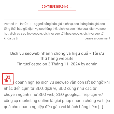
CONTINUE READING
→
Posted in
Tin tức
|
Tagged
bảng báo giá dịch vụ seo
,
bảng báo giá seo
tổng thể
,
báo giá dịch vụ seo tổng thể
,
dich vu seo hiệu quả
,
dich vu seo
hot
,
dịch vụ seo top google
,
dịch vụ seo từ khóa google
,
dịch vụ seo từ
khóa uy tín
Leave a comment
Dich vu seoweb nhanh chóng và hiệu quả – Tối ưu
thứ hạng website
Tin tức
Posted on
3 Tháng 11, 2024
by
admin
03
Th11
Nhiều doanh nghiệp dich vu seoweb vẫn còn rất bỡ ngỡ khi
nhắc đến cụm từ SEO, dịch vụ SEO cũng như các từ
chuyên ngành như SEO web, SEO google,… Tiếp cận với
công cụ marketing online là giải pháp nhanh chóng và hiệu
quả cho doanh nghiệp đến gần với khách hàng tiềm […]