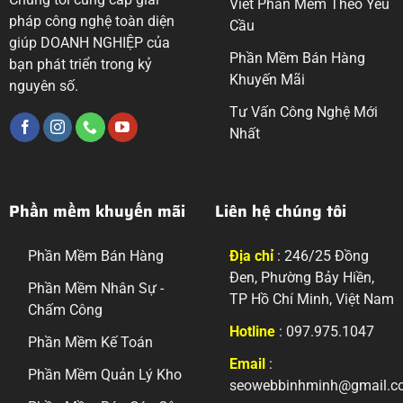
Viết Phần Mềm Theo Yêu
pháp công nghệ toàn diện
Cầu
giúp DOANH NGHIỆP của
Phần Mềm Bán Hàng
bạn phát triển trong kỷ
Khuyến Mãi
nguyên số.
Tư Vấn Công Nghệ Mới
Nhất
Phần mềm khuyến mãi
Liên hệ chúng tôi
Phần Mềm Bán Hàng
Địa chỉ
: 246/25 Đồng
Đen, Phường Bảy Hiền,
Phần Mềm Nhân Sự -
TP Hồ Chí Minh, Việt Nam
Chấm Công
Hotline
: 097.975.1047
Phần Mềm Kế Toán
Email
:
Phần Mềm Quản Lý Kho
seowebbinhminh@gmail.c