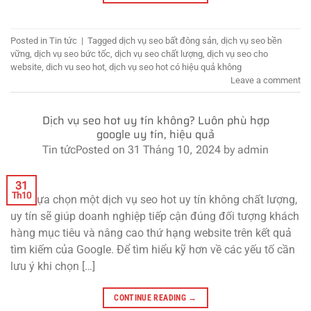
Posted in
Tin tức
|
Tagged
dịch vụ seo bất đông sản
,
dịch vụ seo bền
vững
,
dịch vụ seo bức tốc
,
dịch vụ seo chất lượng
,
dịch vụ seo cho
website
,
dich vu seo hot
,
dịch vụ seo hot có hiệu quả không
Leave a comment
Dịch vụ seo hot uy tín không? Luôn phù hợp
google uy tín, hiệu quả
Tin tức
Posted on
31 Tháng 10, 2024
by
admin
31
Th10
Việc lựa chọn một dịch vụ seo hot uy tín không chất lượng,
uy tín sẽ giúp doanh nghiệp tiếp cận đúng đối tượng khách
hàng mục tiêu và nâng cao thứ hạng website trên kết quả
tìm kiếm của Google. Để tìm hiểu kỹ hơn về các yếu tố cần
lưu ý khi chọn […]
CONTINUE READING
→