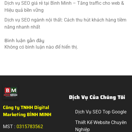
Dịch vụ SEO giá rẻ tại Bình Minh – Tăng traffic cho web &
Hiệu quả bền vững
Dịch vụ SEO ngành nội thất: Cách thu hút khách hàng tiềm
năng nhanh nhất
Bình luận gần đây
Không có bình luận nào để hiển thị.
Dịch Vụ Của Chúng Tôi
Công ty TNHH Digital
Dịch Vụ SEO Top Google
Marketing BÌNH MINH
Thiết Kế Website Chuyên
MST :
0315783562
Nghiệp