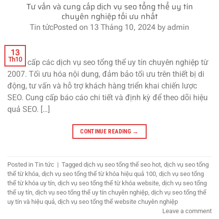
Tư vấn và cung cấp dịch vụ seo tổng thể uy tín
chuyên nghiệp tối ưu nhất
Tin tức
Posted on
13 Tháng 10, 2024
by
admin
13
Th10
Cung cấp các dịch vụ seo tổng thể uy tín chuyên nghiệp từ
2007. Tối ưu hóa nội dung, đảm bảo tối ưu trên thiết bị di
động, tư vấn và hỗ trợ khách hàng triển khai chiến lược
SEO. Cung cấp báo cáo chi tiết và định kỳ để theo dõi hiệu
quả SEO. […]
CONTINUE READING
→
Posted in
Tin tức
|
Tagged
dịch vụ seo tổng thể seo hot
,
dịch vụ seo tổng
thể từ khóa
,
dịch vụ seo tổng thể từ khóa hiệu quả 100
,
dịch vụ seo tổng
thể từ khóa uy tín
,
dịch vụ seo tổng thể từ khóa website
,
dịch vụ seo tổng
thể uy tín
,
dịch vụ seo tổng thể uy tín chuyên nghiệp
,
dịch vụ seo tổng thể
uy tín và hiệu quả
,
dịch vụ seo tổng thể website chuyên nghiệp
Leave a comment