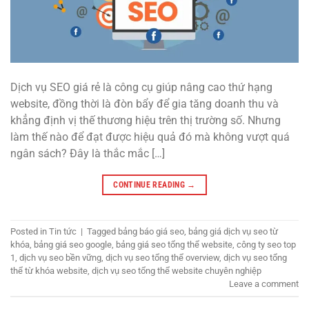
Dịch vụ SEO giá rẻ là công cụ giúp nâng cao thứ hạng
website, đồng thời là đòn bẩy để gia tăng doanh thu và
khẳng định vị thế thương hiệu trên thị trường số. Nhưng
làm thế nào để đạt được hiệu quả đó mà không vượt quá
ngân sách? Đây là thắc mắc […]
CONTINUE READING
→
Posted in
Tin tức
|
Tagged
bảng báo giá seo
,
bảng giá dịch vụ seo từ
khóa
,
bảng giá seo google
,
bảng giá seo tổng thể website
,
công ty seo top
1
,
dịch vụ seo bền vững
,
dịch vụ seo tổng thể overview
,
dịch vụ seo tổng
thể từ khóa website
,
dịch vụ seo tổng thể website chuyên nghiệp
Leave a comment